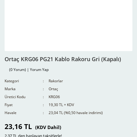
Ortaç KRG06 PG21 Kablo Rakoru Gri (Kapalı)
(0 Yorum) | Yorum Yap
Kategori
Rakorlar
Marka
Ortaç
Üretici Kodu
KRG06
Fiyat
19,30 TL + KDV
Havale
23,04 TL (%0,50 havale indirimi)
23,16 TL
(KDV Dahil)
2,37 TL den başlayan taksitlerle!