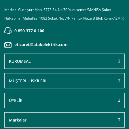
Merkez: Güzelyurt Mah. 5775 Sk. No:70 Yunusemre/MANİSA Şube:
Halkapınar Mahallesi 1082 Sokak No: 7/N Pamuk Plaza B Blok Konak/İZMİR
0 850 377 0 100
eticaret@atakelektrik.com
KURUMSAL
MÜŞTERİ İLİŞKİLERİ
ÜYELİK
Markalar