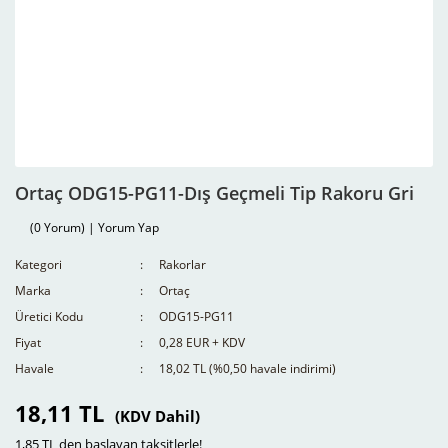
Ortaç ODG15-PG11-Dış Geçmeli Tip Rakoru Gri
(0 Yorum) | Yorum Yap
Kategori
Rakorlar
Marka
Ortaç
Üretici Kodu
ODG15-PG11
Fiyat
0,28 EUR + KDV
Havale
18,02 TL (%0,50 havale indirimi)
18,11 TL
(KDV Dahil)
1,85 TL den başlayan taksitlerle!