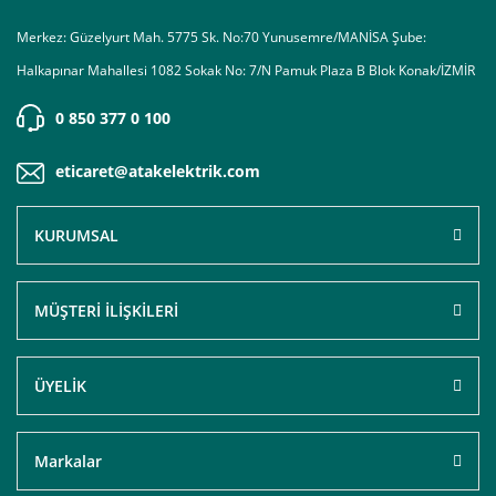
Merkez: Güzelyurt Mah. 5775 Sk. No:70 Yunusemre/MANİSA Şube:
Halkapınar Mahallesi 1082 Sokak No: 7/N Pamuk Plaza B Blok Konak/İZMİR
0 850 377 0 100
eticaret@atakelektrik.com
KURUMSAL
MÜŞTERİ İLİŞKİLERİ
ÜYELİK
Markalar