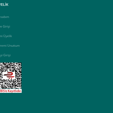
YELİK
esabım
e Girişi
ni Üyelik
fremi Unuttum
yi Girişi