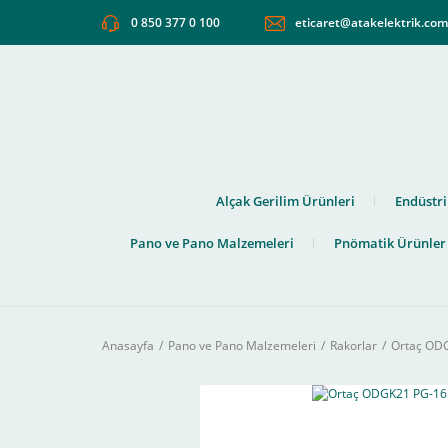
0 850 377 0 100
eticaret@atakelektrik.co
Alçak Gerilim Ürünleri
Endüstri
Pano ve Pano Malzemeleri
Pnömatik Ürünler
Anasayfa
Pano ve Pano Malzemeleri
Rakorlar
Ortaç ODG