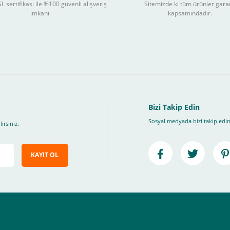
L sertifikası ile %100 güvenli alışveriş
Sitemizde ki tüm ürünler gara
3
imkanı
kapsamındadır.
ları takip ederek peşin fiyatına
taksite (
Taksit seçenekleri bankaya göre değiş
, Üye Olmadan Bu Ödeme Sistemini Kullanamıyorsunuz.
" ödeme türünü seçiniz.
ip, "Siparişi Tamamla" butonuna basınız.
Bizi Takip Edin
Sosyal medyada bizi takip edin
irsiniz.
KAYIT OL
e ileteceğimiz link üzerinden tıklayarak 3D Secure güvenli ödeme ile ödemenizi t
iz , yoksa ödemeniz başarısız sonuçlanır.
elektrik.com adresi üzerinden bizlerle iletişime geçebilirsiniz.