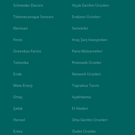
Schneider Electric
Alçak Gerilim Ürünleri
Telemecanique Sensors
Endüstri Ürünleri
Klemsan
Sensörler
Festo
Araç Şarj İstasyonları
Greenbox Farms
Pano Malzemeleri
Teltonika
Pnömatik Ürünler
Enda
Network Ürünleri
Mete Enerji
Topraksız Tarım
Ortaç
Aydınlatma
Şafak
El Aletleri
Hensel
Orta Gerilim Ürünleri
Entes
Outlet Ürünler