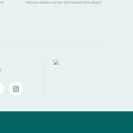
nti
Aklınıza takılan sorular için hemen bize ulaşın!
ebilir
) kadar alışverişlerinizi tamamlayabilirsiniz.
!
amamlayabilirsiniz ,
Bankalara Göre Taksit Tablosu