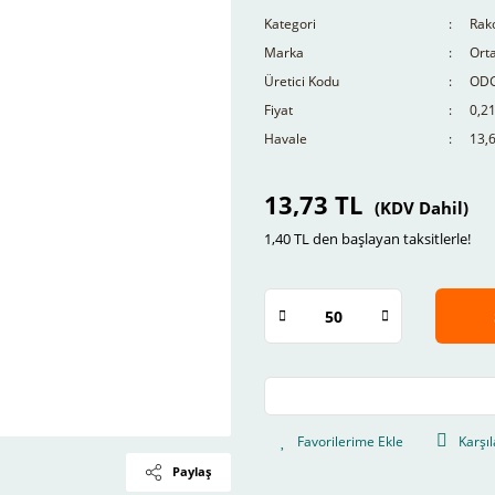
Kategori
Rako
Marka
Ort
Üretici Kodu
OD
Fiyat
0,2
Havale
13,6
13,73 TL
(KDV Dahil)
1,40 TL den başlayan taksitlerle!
Karşıl
Paylaş