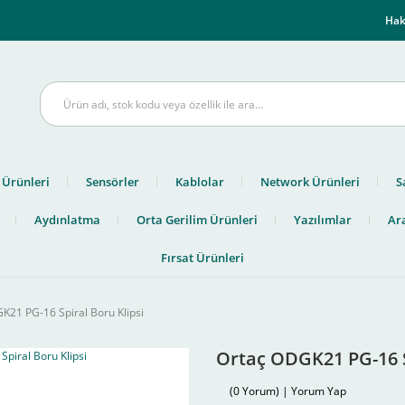
m
Hak
 Ürünleri
Sensörler
Kablolar
Network Ürünleri
S
Aydınlatma
Orta Gerilim Ürünleri
Yazılımlar
Ara
Fırsat Ürünleri
K21 PG-16 Spiral Boru Klipsi
Ortaç ODGK21 PG-16 S
(0 Yorum) | Yorum Yap