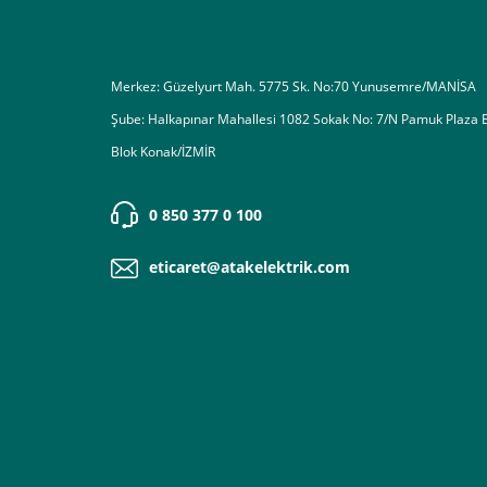
Merkez: Güzelyurt Mah. 5775 Sk. No:70 Yunusemre/MANİSA
Şube: Halkapınar Mahallesi 1082 Sokak No: 7/N Pamuk Plaza 
Blok Konak/İZMİR
0 850 377 0 100
eticaret@atakelektrik.com