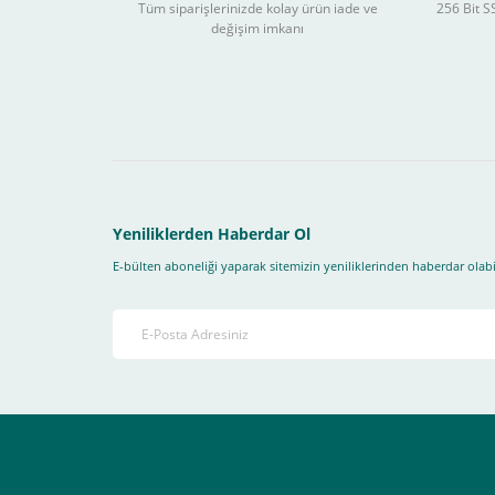
Tüm siparişlerinizde kolay ürün iade ve
256 Bit SS
değişim imkanı
Sitemizden yapacağınız tüm alışverişlerde aşağıdaki adım
Yapmanız gereken adımlar sırasıyla aşağıdaki gibidir;
1- İlk önce sitemize üye olmanız gerekiyor(
zorunludur
) 
2-Ödeme seçenekleri kısmından "
Sanal POS Kredi Kartı
3-Bu kısımda bize iletmek istediğiniz bir not varsa ekley
Yeniliklerden Haberdar Ol
E-bülten aboneliği yaparak sitemizin yeniliklerinden haberdar olabil
4-Son olarak siparişi vermiş olduğunuz e-posta adresiniz
Ekranda Çıkacaktır
.
Lütfen bunlara uygun bir sekilde ödemenizi gerçekleştirin
Destek almak istediğiniz bir konu olduğunda eticaret@atak