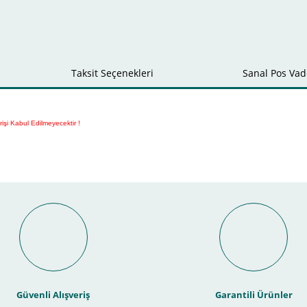
Taksit Seçenekleri
Sanal Pos Vade
rişi Kabul Edilmeyecektir !
Bu ürüne ilk yorumu siz yapın!
nal POS ile Vade Farksız Taks
Yorum Yaz
Güvenli Alışveriş
Garantili Ürünler