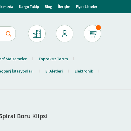
kımızda
Kargo Takip
Blog
İletişim
Fiyat Listeleri
arf Malzemeler
Topraksız Tarım
ç Şarj İstasyonları
El Aletleri
Elektronik
piral Boru Klipsi