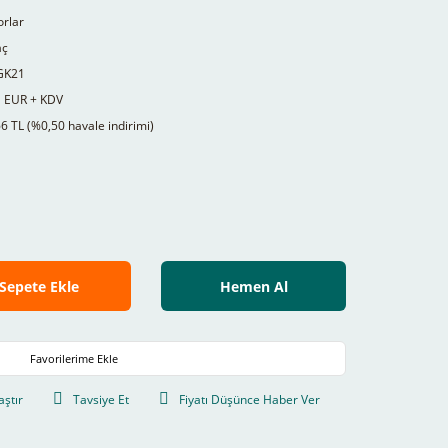
rlar
aç
GK21
1 EUR + KDV
6 TL (%0,50 havale indirimi)
Sepete Ekle
Hemen Al
aştır
Tavsiye Et
Fiyatı Düşünce Haber Ver