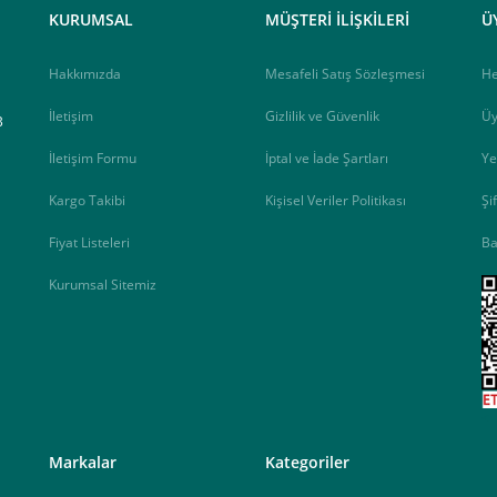
KURUMSAL
MÜŞTERİ İLİŞKİLERİ
Ü
Hakkımızda
Mesafeli Satış Sözleşmesi
H
İletişim
Gizlilik ve Güvenlik
Üy
B
İletişim Formu
İptal ve İade Şartları
Ye
Kargo Takibi
Kişisel Veriler Politikası
Şi
Fiyat Listeleri
Ba
Kurumsal Sitemiz
<
Markalar
Kategoriler