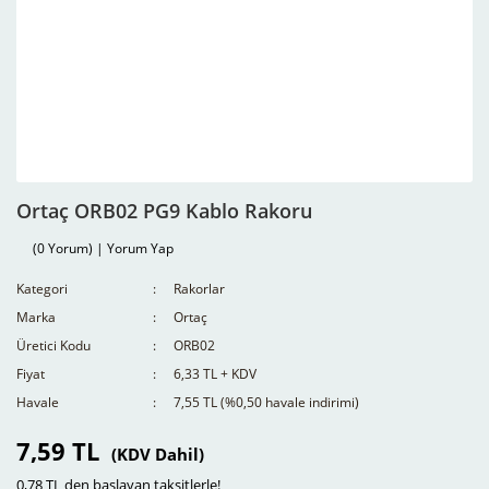
Ortaç ORB02 PG9 Kablo Rakoru
(0 Yorum) | Yorum Yap
Kategori
Rakorlar
Marka
Ortaç
Üretici Kodu
ORB02
Fiyat
6,33 TL + KDV
Havale
7,55 TL (%0,50 havale indirimi)
7,59 TL
(KDV Dahil)
0,78 TL den başlayan taksitlerle!