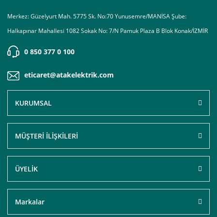
Merkez: Güzelyurt Mah. 5775 Sk. No:70 Yunusemre/MANİSA Şube:
Halkapınar Mahallesi 1082 Sokak No: 7/N Pamuk Plaza B Blok Konak/İZMİR
0 850 377 0 100
eticaret@atakelektrik.com
KURUMSAL
MÜŞTERİ İLİŞKİLERİ
ÜYELİK
Markalar