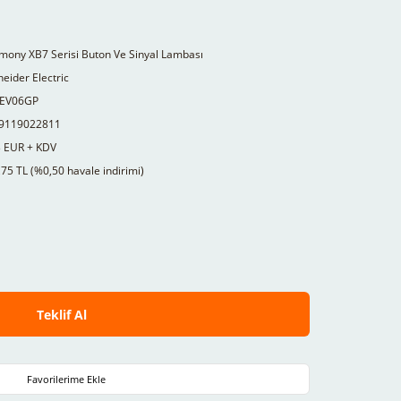
mony XB7 Serisi Buton Ve Sinyal Lambası
eider Electric
EV06GP
9119022811
3 EUR + KDV
75 TL (%0,50 havale indirimi)
Teklif Al