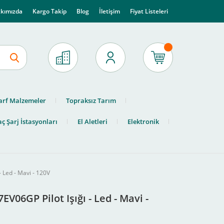
kımızda
Kargo Takip
Blog
İletişim
Fiyat Listeleri
arf Malzemeler
Topraksız Tarım
ç Şarj İstasyonları
El Aletleri
Elektronik
- Led - Mavi - 120V
EV06GP Pilot Işığı - Led - Mavi -