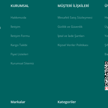
elektrik.com adresi üzerinden bizlerle iletişime geçebilirsiniz.
KURUMSAL
MÜŞTERİ İLİŞKİLERİ
Ü
Hakkımızda
Mesafeli Satış Sözleşmesi
H
İletişim
Gizlilik ve Güvenlik
Üy
B
İletişim Formu
İptal ve İade Şartları
Ye
Kargo Takibi
Kişisel Veriler Politikası
Şi
Fiyat Listeleri
Ba
Kurumsal Sitemiz
<
Markalar
Kategoriler