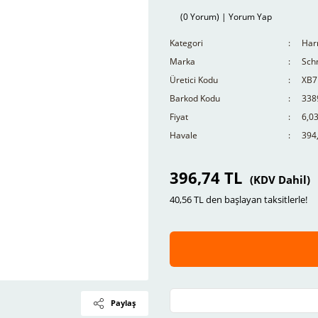
(0 Yorum) | Yorum Yap
Kategori
Har
Marka
Schn
Üretici Kodu
XB7
Barkod Kodu
338
Fiyat
6,0
Havale
394,
396,74 TL
(KDV Dahil)
40,56 TL den başlayan taksitlerle!
Paylaş