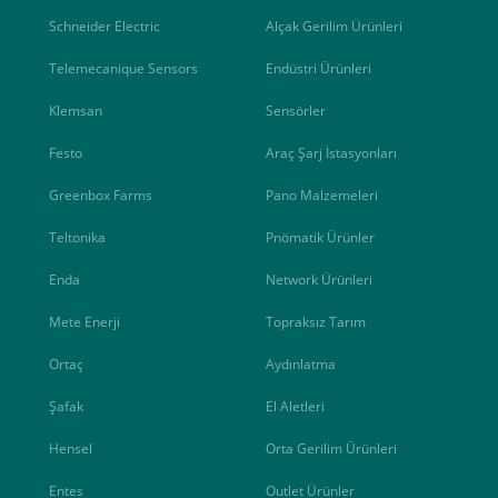
Schneider Electric
Alçak Gerilim Ürünleri
Telemecanique Sensors
Endüstri Ürünleri
Klemsan
Sensörler
Festo
Araç Şarj İstasyonları
Greenbox Farms
Pano Malzemeleri
Teltonika
Pnömatik Ürünler
Enda
Network Ürünleri
Mete Enerji
Topraksız Tarım
Ortaç
Aydınlatma
Şafak
El Aletleri
Hensel
Orta Gerilim Ürünleri
Entes
Outlet Ürünler