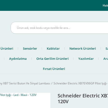
m
Hak
 Ürünleri
Sensörler
Kablolar
Network Ürünleri
S
Aydınlatma
Orta Gerilim Ürünleri
Yazılımlar
Ara
Fırsat Ürünleri
 XB7 Serisi Buton Ve Sinyal Lambası
Schneider Electric XB7EV06GP Pilot Işığı 
Schneider Electric XB7
120V