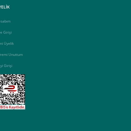
YELİK
esabım
e Girişi
ni Üyelik
fremi Unuttum
yi Girişi