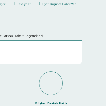
aştır
Tavsiye Et
Fiyatı Düşünce Haber Ver
 Farksız Taksit Seçenekleri
it Ödeme İmkanı Nasıl
Müşteri Destek Hattı