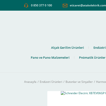
0 850 377 0 100
eticaret@atakelektrik.co
Alçak Gerilim Ürünleri
Endüstri
Pano ve Pano Malzemeleri
Pnömatik Ürünler
Anasayfa
Endüstri Ürünleri
Butonlar ve Sinyaller
Harmony