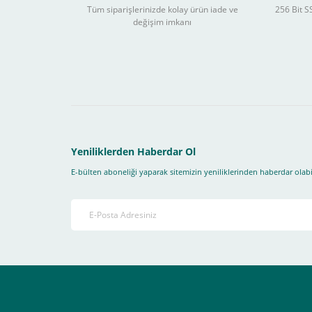
Tüm siparişlerinizde kolay ürün iade ve
256 Bit SS
değişim imkanı
Sitemizden yapacağınız tüm alışverişlerde aşağıdaki adım
Yapmanız gereken adımlar sırasıyla aşağıdaki gibidir;
1- İlk önce sitemize üye olmanız gerekiyor(
zorunludur
) 
2-Ödeme seçenekleri kısmından "
Sanal POS Kredi Kartı
3-Bu kısımda bize iletmek istediğiniz bir not varsa ekley
Yeniliklerden Haberdar Ol
E-bülten aboneliği yaparak sitemizin yeniliklerinden haberdar olabil
4-Son olarak siparişi vermiş olduğunuz e-posta adresiniz
Ekranda Çıkacaktır
.
Lütfen bunlara uygun bir sekilde ödemenizi gerçekleştirin