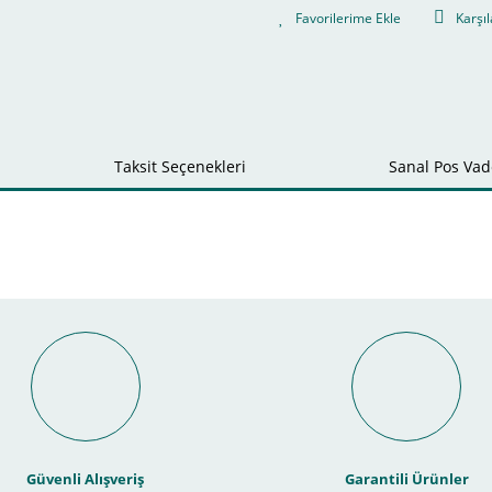
Karşıl
Taksit Seçenekleri
Sanal Pos Vade
Bu ürüne ilk yorumu siz yapın!
nal POS ile Vade Farksız Taks
Yorum Yaz
Güvenli Alışveriş
Garantili Ürünler