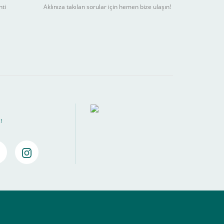
nti
Aklınıza takılan sorular için hemen bize ulaşın!
ebilir
) kadar alışverişlerinizi tamamlayabilirsiniz.
!
amamlayabilirsiniz ,
Bankalara Göre Taksit Tablosu