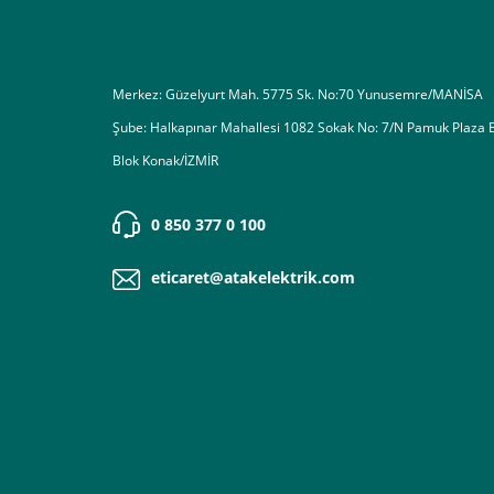
Destek almak istediğiniz bir konu olduğunda eticaret@atak
Merkez: Güzelyurt Mah. 5775 Sk. No:70 Yunusemre/MANİSA
Şube: Halkapınar Mahallesi 1082 Sokak No: 7/N Pamuk Plaza 
Blok Konak/İZMİR
0 850 377 0 100
eticaret@atakelektrik.com