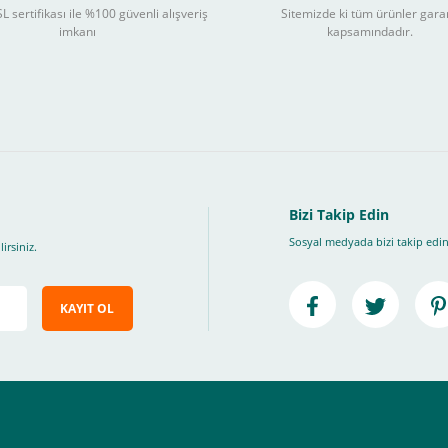
L sertifikası ile %100 güvenli alışveriş
Sitemizde ki tüm ürünler gara
3
imkanı
kapsamındadır.
ları takip ederek peşin fiyatına
taksite (
Taksit seçenekleri bankaya göre değiş
, Üye Olmadan Bu Ödeme Sistemini Kullanamıyorsunuz.
" ödeme türünü seçiniz.
ip, "Siparişi Tamamla" butonuna basınız.
Bizi Takip Edin
Sosyal medyada bizi takip edin
irsiniz.
KAYIT OL
e ileteceğimiz link üzerinden tıklayarak 3D Secure güvenli ödeme ile ödemenizi t
iz , yoksa ödemeniz başarısız sonuçlanır.