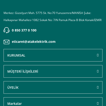
Merkez: Güzelyurt Mah. 5775 Sk. No:70 Yunusemre/MANİSA Şube:
Halkapınar Mahallesi 1082 Sokak No: 7/N Pamuk Plaza B Blok Konak/İZMİR
0 850 377 0 100
eticaret@atakelektrik.com
KURUMSAL
MÜŞTERİ İLİŞKİLERİ
ÜYELİK
Markalar