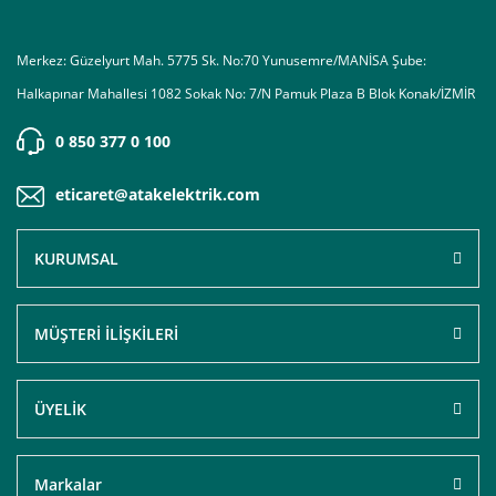
Merkez: Güzelyurt Mah. 5775 Sk. No:70 Yunusemre/MANİSA Şube:
Halkapınar Mahallesi 1082 Sokak No: 7/N Pamuk Plaza B Blok Konak/İZMİR
0 850 377 0 100
eticaret@atakelektrik.com
KURUMSAL
MÜŞTERİ İLİŞKİLERİ
ÜYELİK
Markalar