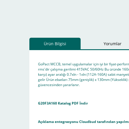
Ürün Bilgisi
Yorumlar
GoPact MCCB, temel uygulamalar için iyi bir fiyat-perfor
rms'dir çalışma gerilimi 415VAC 50/60Hz Bu üründe 160A 
karşı) ayar aralığı 0.7xIn - 1xIn (112A-160A) sabit manye
gelir Ürün ebatları 75mm (genişlik) x 130mm (Yükseklik) x
güvencesinden yararlanır.
G20F3A160 Katalog PDF İndir
Açıklama entegrasyonu
Cloudbud
tarafından yapılmı