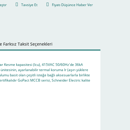
aştır
Tavsiye Et
Fiyatı Düşünce Haber Ver
 Farksız Taksit Seçenekleri
ağlar Kesme kapasitesi (Icu), 415VAC 50/60Hz'de 36kA
tesinin, ayarlanabilir termal koruma Ir (aşırı yüklere
mu basit olan çeşitli isteğe bağlı aksesuarlarla birlikte
tifikalıdır GoPact MCCB serisi, Schneider Electric kalite