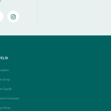
!
amamlayabilirsiniz ,
Bankalara Göre Taksit Tablosu
YELİK
esabım
e Girişi
ni Üyelik
fremi Unuttum
yi Girişi