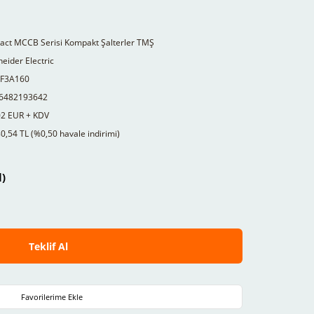
act MCCB Serisi Kompakt Şalterler TMŞ
eider Electric
F3A160
6482193642
02 EUR + KDV
0,54 TL (%0,50 havale indirimi)
l)
Teklif Al