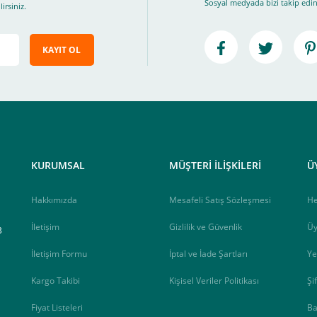
Sosyal medyada bizi takip edin
irsiniz.
KAYIT OL
e ileteceğimiz link üzerinden tıklayarak 3D Secure güvenli ödeme ile ödemenizi t
iz , yoksa ödemeniz başarısız sonuçlanır.
elektrik.com adresi üzerinden bizlerle iletişime geçebilirsiniz.
KURUMSAL
MÜŞTERİ İLİŞKİLERİ
Ü
Hakkımızda
Mesafeli Satış Sözleşmesi
H
İletişim
Gizlilik ve Güvenlik
Üy
B
İletişim Formu
İptal ve İade Şartları
Ye
Kargo Takibi
Kişisel Veriler Politikası
Şi
Fiyat Listeleri
Ba