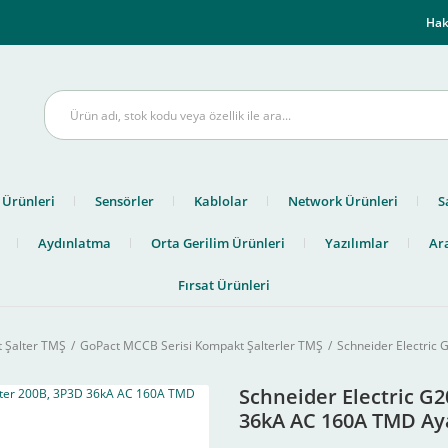
m
Hak
 Ürünleri
Sensörler
Kablolar
Network Ürünleri
S
Aydınlatma
Orta Gerilim Ürünleri
Yazılımlar
Ara
Fırsat Ürünleri
 Şalter TMŞ
GoPact MCCB Serisi Kompakt Şalterler TMŞ
Schneider Electric
Schneider Electric G
36kA AC 160A TMD Aya