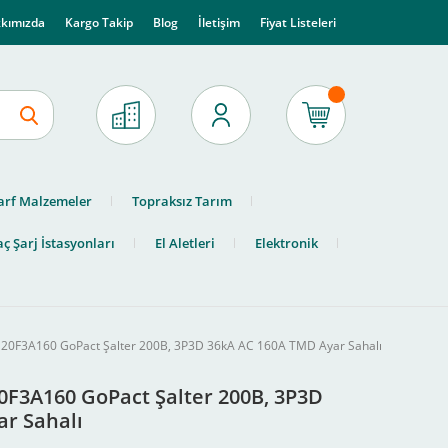
kımızda
Kargo Takip
Blog
İletişim
Fiyat Listeleri
arf Malzemeler
Topraksız Tarım
ç Şarj İstasyonları
El Aletleri
Elektronik
 G20F3A160 GoPact Şalter 200B, 3P3D 36kA AC 160A TMD Ayar Sahalı
20F3A160 GoPact Şalter 200B, 3P3D
r Sahalı