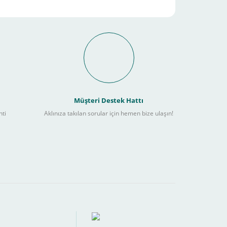
it Ödeme İmkanı Nasıl
Müşteri Destek Hattı
nti
Aklınıza takılan sorular için hemen bize ulaşın!
ebilir
) kadar alışverişlerinizi tamamlayabilirsiniz.