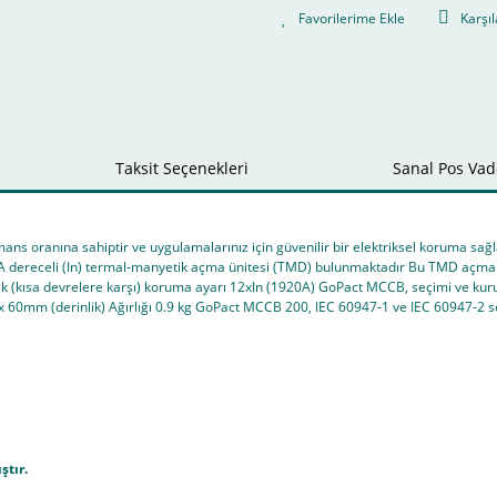
Karşıl
Taksit Seçenekleri
Sanal Pos Vade
mans oranına sahiptir ve uygulamalarınız için güvenilir bir elektriksel koruma s
dereceli (In) termal-manyetik açma ünitesi (TMD) bulunmaktadır Bu TMD açma üni
tik (kısa devrelere karşı) koruma ayarı 12xIn (1920A) GoPact MCCB, seçimi ve kurulu
 60mm (derinlik) Ağırlığı 0.9 kg GoPact MCCB 200, IEC 60947-1 ve IEC 60947-2 ser
ştır.