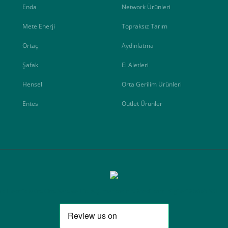
Enda
Network Ürünleri
Mete Enerji
Topraksız Tarım
Ortaç
Aydınlatma
Şafak
El Aletleri
Hensel
Orta Gerilim Ürünleri
Entes
Outlet Ürünler
Elektrik Müh. Oto. San. ve Tic. A.Ş. markasıdır. Kredi kartı bilgileri 256bit SSL ser