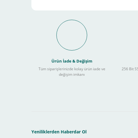
Schneider Electric Sa
Kullanılır ?
Ürün İade & Değişim
Tüm siparişlerinizde kolay ürün iade ve
256 Bit SS
değişim imkanı
Sitemizden yapacağınız tüm alışverişlerde aşağıdaki adım
Yapmanız gereken adımlar sırasıyla aşağıdaki gibidir;
1- İlk önce sitemize üye olmanız gerekiyor(
zorunludur
) 
2-Ödeme seçenekleri kısmından "
Sanal POS Kredi Kartı
3-Bu kısımda bize iletmek istediğiniz bir not varsa ekley
Yeniliklerden Haberdar Ol