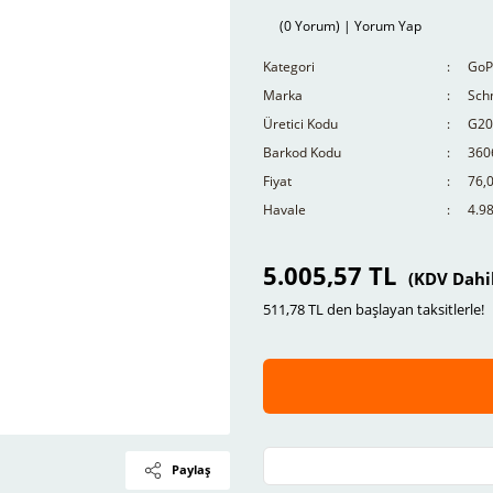
(0 Yorum) | Yorum Yap
Kategori
GoP
Marka
Schn
Üretici Kodu
G20
Barkod Kodu
360
Fiyat
76,
Havale
4.98
5.005,57 TL
(KDV Dahi
511,78 TL den başlayan taksitlerle!
Paylaş