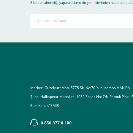
E-bülten aboneliği yaparak sitemizin yeniliklerinden haberdar olabil
4-Son olarak siparişi vermiş olduğunuz e-posta adresiniz
Ekranda Çıkacaktır
.
Lütfen bunlara uygun bir sekilde ödemenizi gerçekleştirin
Destek almak istediğiniz bir konu olduğunda eticaret@atak
Merkez: Güzelyurt Mah. 5775 Sk. No:70 Yunusemre/MANİSA
Şube: Halkapınar Mahallesi 1082 Sokak No: 7/N Pamuk Plaza 
Blok Konak/İZMİR
0 850 377 0 100