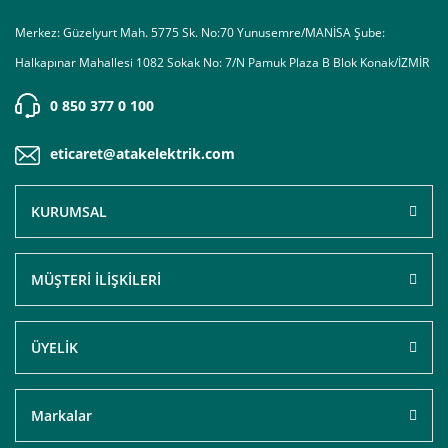
Merkez: Güzelyurt Mah. 5775 Sk. No:70 Yunusemre/MANİSA Şube:
Halkapınar Mahallesi 1082 Sokak No: 7/N Pamuk Plaza B Blok Konak/İZMİR
0 850 377 0 100
eticaret@atakelektrik.com
KURUMSAL
MÜŞTERİ İLİŞKİLERİ
ÜYELİK
Markalar