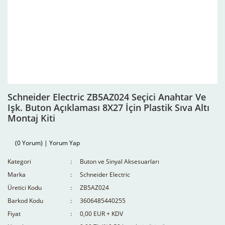
Schneider Electric ZB5AZ024 Seçici Anahtar Ve
Işk. Buton Açıklaması 8X27 İçin Plastik Sıva Altı
Montaj Kiti
(0 Yorum) | Yorum Yap
Kategori
Buton ve Sinyal Aksesuarları
Marka
Schneider Electric
Üretici Kodu
ZB5AZ024
Barkod Kodu
3606485440255
Fiyat
0,00 EUR + KDV