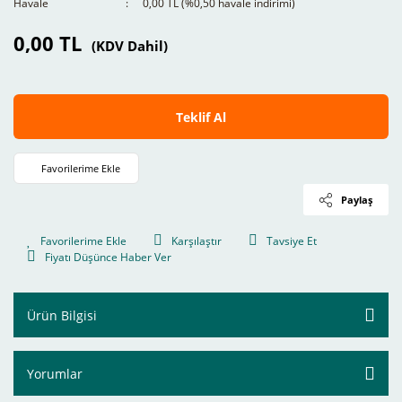
Havale
0,00 TL (%0,50 havale indirimi)
0,00 TL
(KDV Dahil)
Teklif Al
Paylaş
Karşılaştır
Tavsiye Et
Fiyatı Düşünce Haber Ver
Ürün Bilgisi
Yorumlar