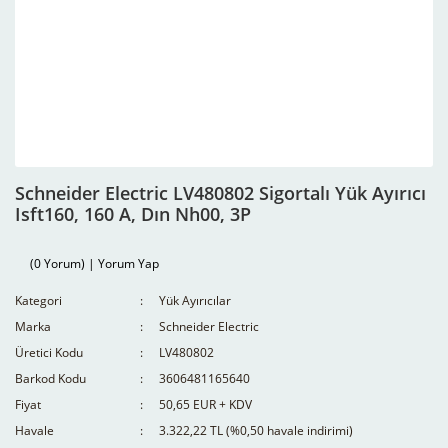
Schneider Electric LV480802 Sigortalı Yük Ayırıcı
Isft160, 160 A, Dın Nh00, 3P
(0 Yorum) | Yorum Yap
Kategori
Yük Ayırıcılar
Marka
Schneider Electric
Üretici Kodu
LV480802
Barkod Kodu
3606481165640
Fiyat
50,65 EUR + KDV
Havale
3.322,22 TL (%0,50 havale indirimi)