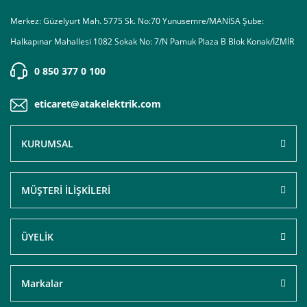
Merkez: Güzelyurt Mah. 5775 Sk. No:70 Yunusemre/MANİSA Şube:
Halkapınar Mahallesi 1082 Sokak No: 7/N Pamuk Plaza B Blok Konak/İZMİR
0 850 377 0 100
eticaret@atakelektrik.com
KURUMSAL
MÜŞTERİ İLİŞKİLERİ
ÜYELİK
Markalar