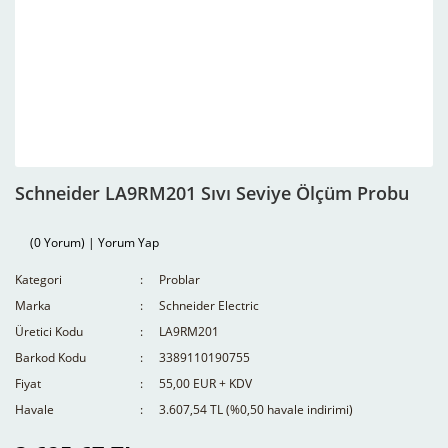
Schneider LA9RM201 Sıvı Seviye Ölçüm Probu
(0 Yorum) | Yorum Yap
Kategori
Problar
Marka
Schneider Electric
Üretici Kodu
LA9RM201
Barkod Kodu
3389110190755
Fiyat
55,00 EUR + KDV
Havale
3.607,54 TL (%0,50 havale indirimi)