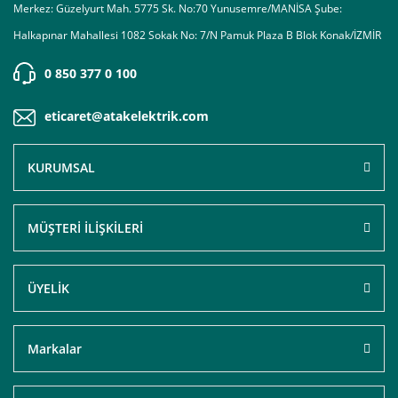
Merkez: Güzelyurt Mah. 5775 Sk. No:70 Yunusemre/MANİSA Şube:
Halkapınar Mahallesi 1082 Sokak No: 7/N Pamuk Plaza B Blok Konak/İZMİR
0 850 377 0 100
eticaret@atakelektrik.com
KURUMSAL
MÜŞTERİ İLİŞKİLERİ
ÜYELİK
Markalar