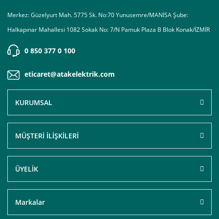
Merkez: Güzelyurt Mah. 5775 Sk. No:70 Yunusemre/MANİSA Şube:
Halkapınar Mahallesi 1082 Sokak No: 7/N Pamuk Plaza B Blok Konak/İZMİR
0 850 377 0 100
eticaret@atakelektrik.com
KURUMSAL
MÜŞTERİ İLİŞKİLERİ
ÜYELİK
Markalar