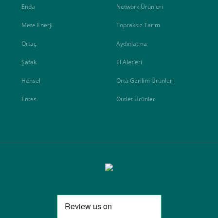
Enda
Network Ürünleri
Mete Enerji
Topraksız Tarım
Ortaç
Aydınlatma
Şafak
El Aletleri
Hensel
Orta Gerilim Ürünleri
Entes
Outlet Ürünler
Elektrik Müh. Oto. San. ve Tic. A.Ş. markasıdır. Kredi kartı bilgileri 256bit SSL ser