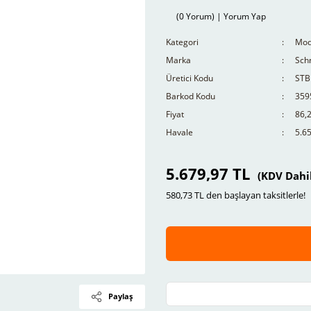
(0 Yorum) | Yorum Yap
Kategori
Mod
Marka
Schn
Üretici Kodu
STB
Barkod Kodu
359
Fiyat
86,
Havale
5.65
5.679,97 TL
(KDV Dahi
580,73 TL den başlayan taksitlerle!
Paylaş