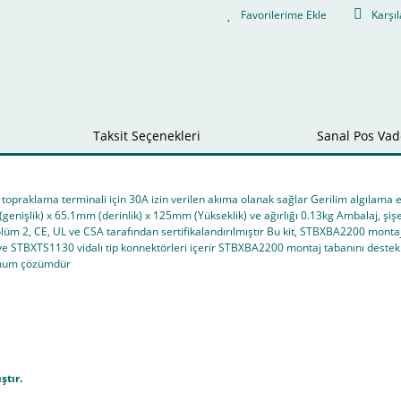
Karşıl
Taksit Seçenekleri
Sanal Pos Vade
topraklama terminali için 30A izin verilen akıma olanak sağlar Gerilim algılama 
genişlik) x 65.1mm (derinlik) x 125mm (Yükseklik) ve ağırlığı 0.13kg Ambalaj, şişe
üm 2, CE, UL ve CSA tarafından sertifikalandırılmıştır Bu kit, STBXBA2200 montaj 
STBXTS1130 vidalı tip konnektörleri içerir STBXBA2200 montaj tabanını destek
imum çözümdür
ştır.