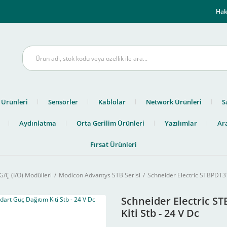
m
Hak
 Ürünleri
Sensörler
Kablolar
Network Ürünleri
S
Aydınlatma
Orta Gerilim Ürünleri
Yazılımlar
Ara
Fırsat Ürünleri
G/Ç (I/O) Modülleri
Modicon Advantys STB Serisi
Schneider Electric STBPDT31
Schneider Electric S
Kiti Stb - 24 V Dc