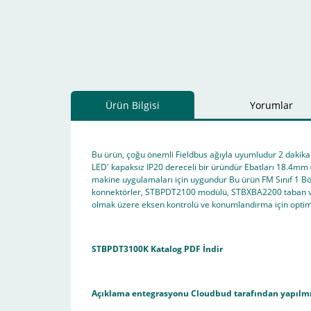
Ürün Bilgisi
Yorumlar
Bu ürün, çoğu önemli Fieldbus ağıyla uyumludur 2 dakika 
LED' kapaksız IP20 dereceli bir üründür Ebatları 18.4mm (
makine uygulamaları için uygundur Bu ürün FM Sınıf 1 Böl
konnektörler, STBPDT2100 modülü, STBXBA2200 taban ve 
olmak üzere eksen kontrolü ve konumlandırma için opt
STBPDT3100K Katalog PDF İndir
Açıklama entegrasyonu
Cloudbud
tarafından yapılmı