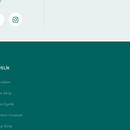
!
amamlayabilirsiniz ,
Bankalara Göre Taksit Tablosu
YELİK
esabım
e Girişi
ni Üyelik
fremi Unuttum
yi Girişi