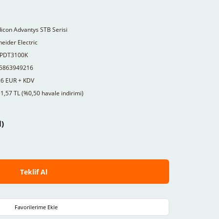
icon Advantys STB Serisi
eider Electric
PDT3100K
5863949216
26 EUR + KDV
1,57 TL (%0,50 havale indirimi)
l)
Teklif Al