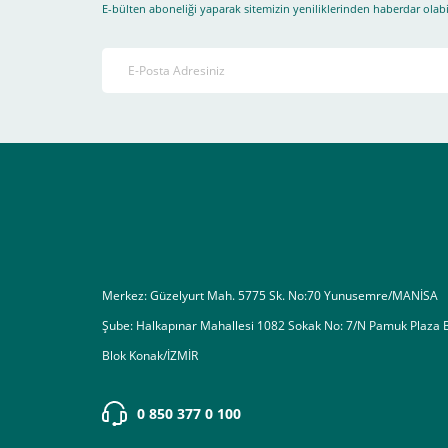
E-bülten aboneliği yaparak sitemizin yeniliklerinden haberdar olabil
4-Son olarak siparişi vermiş olduğunuz e-posta adresiniz
Ekranda Çıkacaktır
.
Lütfen bunlara uygun bir sekilde ödemenizi gerçekleştirin
Destek almak istediğiniz bir konu olduğunda eticaret@atak
Merkez: Güzelyurt Mah. 5775 Sk. No:70 Yunusemre/MANİSA
Şube: Halkapınar Mahallesi 1082 Sokak No: 7/N Pamuk Plaza 
Blok Konak/İZMİR
0 850 377 0 100