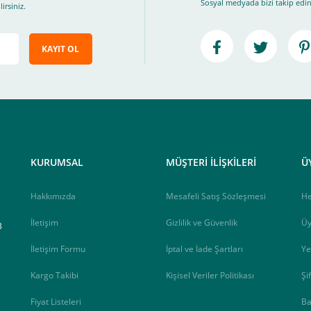
Sosyal medyada bizi takip edin
irsiniz.
KAYIT OL
e ileteceğimiz link üzerinden tıklayarak 3D Secure güvenli ödeme ile ödemenizi t
iz , yoksa ödemeniz başarısız sonuçlanır.
elektrik.com adresi üzerinden bizlerle iletişime geçebilirsiniz.
KURUMSAL
MÜŞTERİ İLİŞKİLERİ
Ü
Hakkımızda
Mesafeli Satış Sözleşmesi
H
İletişim
Gizlilik ve Güvenlik
Üy
B
İletişim Formu
İptal ve İade Şartları
Ye
Kargo Takibi
Kişisel Veriler Politikası
Şi
Fiyat Listeleri
Ba