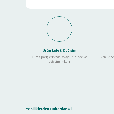
Schneider Electric Sa
Kullanılır ?
Ürün İade & Değişim
Tüm siparişlerinizde kolay ürün iade ve
256 Bit SS
değişim imkanı
Sitemizden yapacağınız tüm alışverişlerde aşağıdaki adım
Yapmanız gereken adımlar sırasıyla aşağıdaki gibidir;
1- İlk önce sitemize üye olmanız gerekiyor(
zorunludur
) 
2-Ödeme seçenekleri kısmından "
Sanal POS Kredi Kartı
3-Bu kısımda bize iletmek istediğiniz bir not varsa ekley
Yeniliklerden Haberdar Ol