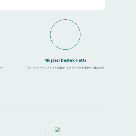
it Ödeme İmkanı Nasıl
Müşteri Destek Hattı
nti
Aklınıza takılan sorular için hemen bize ulaşın!
ebilir
) kadar alışverişlerinizi tamamlayabilirsiniz.