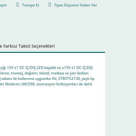
aştır
Tavsiye Et
Fiyatı Düşünce Haber Ver
 Farksız Taksit Seçenekleri
eşiği 15V ±1 DC İÇ/DIŞ LED kapaklı ve ≥15V ±1 DC İÇ/DIŞ
leme, montaj, dağıtım, tekstil, matbaa ve yarı iletken
tabanı ile kullanıma uygundur Kit, STBXTS2130, yaylı tip
ler Modicon LMC058, otomasyon fonksiyonları da dahil