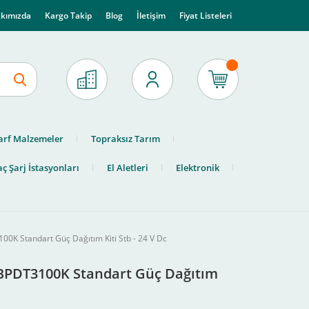
kımızda
Kargo Takip
Blog
İletişim
Fiyat Listeleri
arf Malzemeler
Topraksız Tarım
ç Şarj İstasyonları
El Aletleri
Elektronik
00K Standart Güç Dağıtım Kiti Stb - 24 V Dc
TBPDT3100K Standart Güç Dağıtım