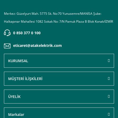
Merkez: Güzelyurt Mah. 5775 Sk. No:70 Yunusemre/MANİSA Şube:
Halkapınar Mahallesi 1082 Sokak No: 7/N Pamuk Plaza B Blok Konak/İZMİR
0 850 377 0 100
eticaret@atakelektrik.com
KURUMSAL
MÜŞTERİ İLİŞKİLERİ
ÜYELİK
Markalar