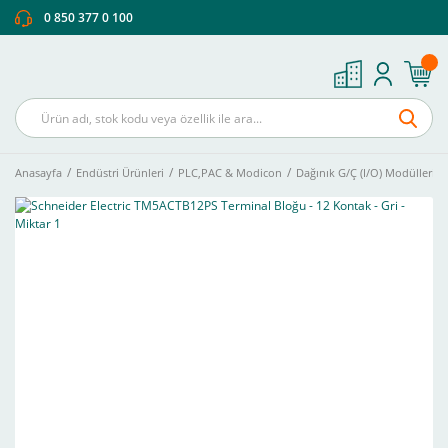
0 850 377 0 100
Anasayfa
Endüstri Ürünleri
PLC,PAC & Modicon
Dağınık G/Ç (I/O) Modülleri