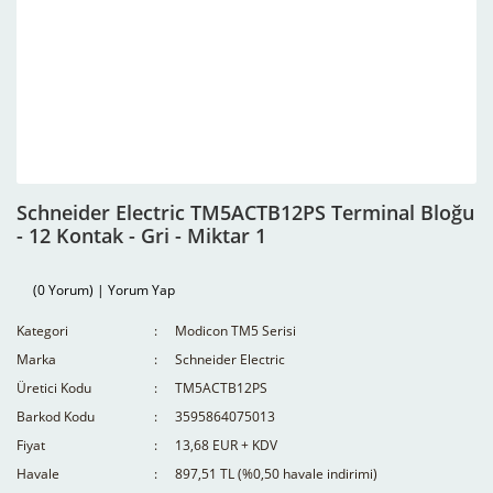
Schneider Electric TM5ACTB12PS Terminal Bloğu
- 12 Kontak - Gri - Miktar 1
(0 Yorum) | Yorum Yap
Kategori
Modicon TM5 Serisi
Marka
Schneider Electric
Üretici Kodu
TM5ACTB12PS
Barkod Kodu
3595864075013
Fiyat
13,68 EUR + KDV
Havale
897,51 TL (%0,50 havale indirimi)