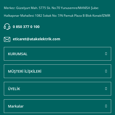
Merkez: Güzelyurt Mah. 5775 Sk. No:70 Yunusemre/MANİSA Şube:
Halkapınar Mahallesi 1082 Sokak No: 7/N Pamuk Plaza B Blok Konak/İZMİR
0 850 377 0 100
eticaret@atakelektrik.com
KURUMSAL
MÜŞTERİ İLİŞKİLERİ
ÜYELİK
Markalar