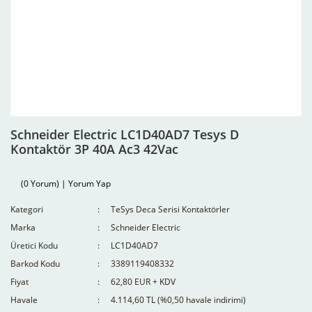
Schneider Electric LC1D40AD7 Tesys D
Kontaktör 3P 40A Ac3 42Vac
(0 Yorum) | Yorum Yap
Kategori
TeSys Deca Serisi Kontaktörler
Marka
Schneider Electric
Üretici Kodu
LC1D40AD7
Barkod Kodu
3389119408332
Fiyat
62,80 EUR + KDV
Havale
4.114,60 TL (%0,50 havale indirimi)