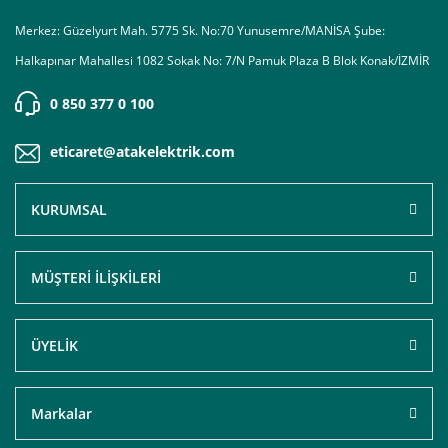
Merkez: Güzelyurt Mah. 5775 Sk. No:70 Yunusemre/MANİSA Şube:
Halkapınar Mahallesi 1082 Sokak No: 7/N Pamuk Plaza B Blok Konak/İZMİR
0 850 377 0 100
eticaret@atakelektrik.com
KURUMSAL
MÜŞTERİ İLİŞKİLERİ
ÜYELİK
Markalar