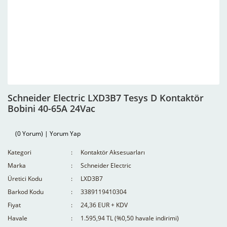
Schneider Electric LXD3B7 Tesys D Kontaktör
Bobini 40-65A 24Vac
(0 Yorum) | Yorum Yap
Kategori
Kontaktör Aksesuarları
Marka
Schneider Electric
Üretici Kodu
LXD3B7
Barkod Kodu
3389119410304
Fiyat
24,36 EUR + KDV
Havale
1.595,94 TL (%0,50 havale indirimi)