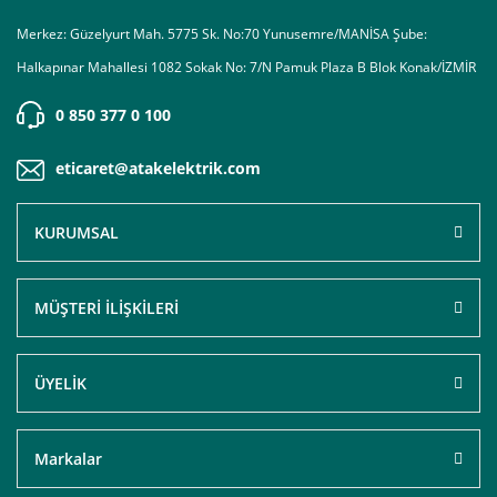
Merkez: Güzelyurt Mah. 5775 Sk. No:70 Yunusemre/MANİSA Şube:
Halkapınar Mahallesi 1082 Sokak No: 7/N Pamuk Plaza B Blok Konak/İZMİR
0 850 377 0 100
eticaret@atakelektrik.com
KURUMSAL
MÜŞTERİ İLİŞKİLERİ
ÜYELİK
Markalar