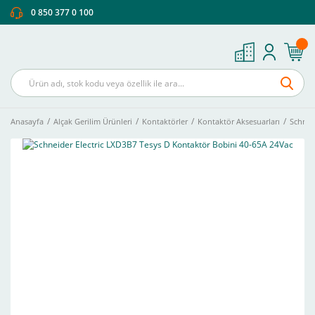
0 850 377 0 100
Anasayfa
Alçak Gerilim Ürünleri
Kontaktörler
Kontaktör Aksesuarları
Schnei