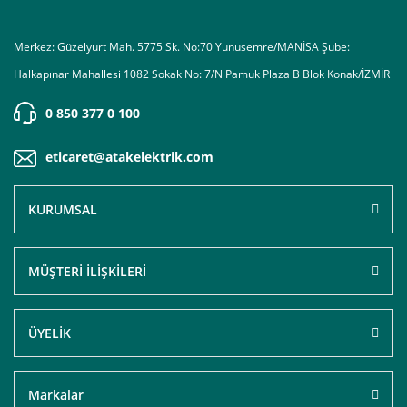
Merkez: Güzelyurt Mah. 5775 Sk. No:70 Yunusemre/MANİSA Şube:
Halkapınar Mahallesi 1082 Sokak No: 7/N Pamuk Plaza B Blok Konak/İZMİR
0 850 377 0 100
eticaret@atakelektrik.com
KURUMSAL
MÜŞTERİ İLİŞKİLERİ
ÜYELİK
Markalar