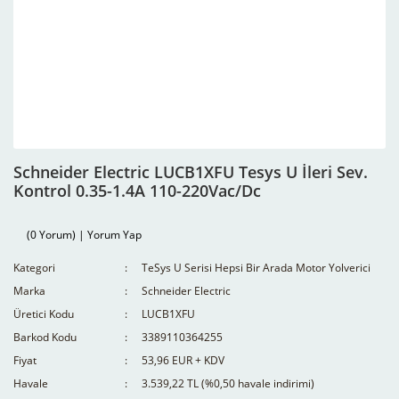
Schneider Electric LUCB1XFU Tesys U İleri Sev.
Kontrol 0.35-1.4A 110-220Vac/Dc
(0 Yorum) | Yorum Yap
Kategori
TeSys U Serisi Hepsi Bir Arada Motor Yolverici
Marka
Schneider Electric
Üretici Kodu
LUCB1XFU
Barkod Kodu
3389110364255
Fiyat
53,96 EUR + KDV
Havale
3.539,22 TL (%0,50 havale indirimi)