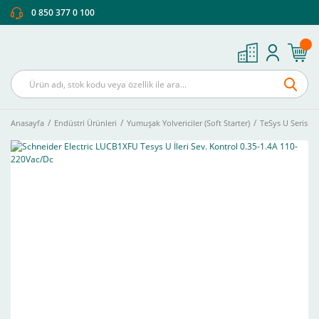
0 850 377 0 100
Anasayfa
Endüstri Ürünleri
Yumuşak Yolvericiler (Soft Starter)
TeSys U Serisi H