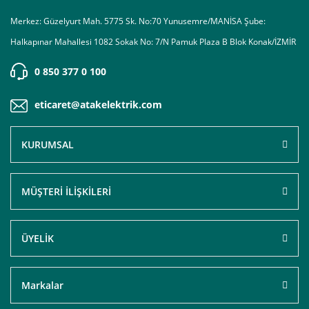
Merkez: Güzelyurt Mah. 5775 Sk. No:70 Yunusemre/MANİSA Şube:
Halkapınar Mahallesi 1082 Sokak No: 7/N Pamuk Plaza B Blok Konak/İZMİR
0 850 377 0 100
eticaret@atakelektrik.com
KURUMSAL
MÜŞTERİ İLİŞKİLERİ
ÜYELİK
Markalar