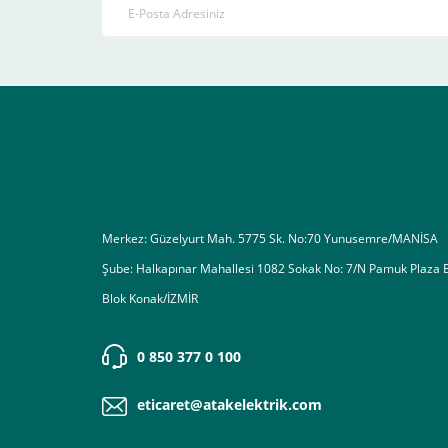
4-Son olarak siparişi vermiş olduğunuz e-posta adresiniz
Ekranda Çıkacaktır
.
Lütfen bunlara uygun bir sekilde ödemenizi gerçekleştirin
Destek almak istediğiniz bir konu olduğunda eticaret@atak
Merkez: Güzelyurt Mah. 5775 Sk. No:70 Yunusemre/MANİSA
Şube: Halkapınar Mahallesi 1082 Sokak No: 7/N Pamuk Plaza 
Blok Konak/İZMİR
0 850 377 0 100
eticaret@atakelektrik.com