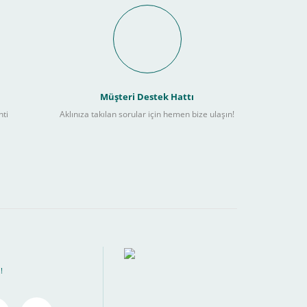
it Ödeme İmkanı Nasıl
Müşteri Destek Hattı
nti
Aklınıza takılan sorular için hemen bize ulaşın!
ebilir
) kadar alışverişlerinizi tamamlayabilirsiniz.
!