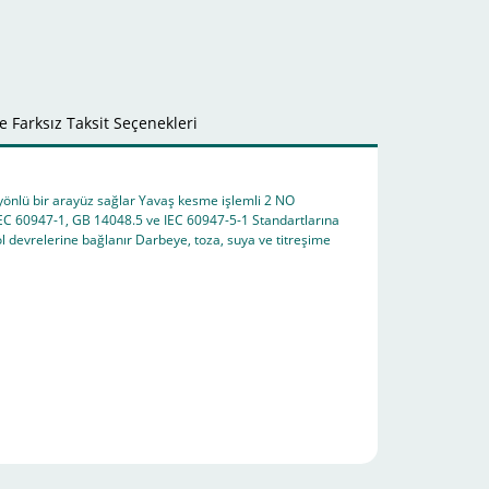
 Farksız Taksit Seçenekleri
 yönlü bir arayüz sağlar Yavaş kesme işlemli 2 NO
 IEC 60947-1, GB 14048.5 ve IEC 60947-5-1 Standartlarına
ol devrelerine bağlanır Darbeye, toza, suya ve titreşime