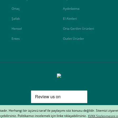
Ortaç
Aydınlatma
Şafak
El Aletleri
Hensel
Orta Gerilim Ürünleri
Entes
Outlet Ürünler
Elektrik Müh. Oto. San. ve Tic. A.Ş. markasıdır. Kredi kartı bilgileri 256bit SSL ser
aktadır. Herhangi bir üçüncü taraf ile paylaşımı söz konusu değildir. Sitemizi ziyare
çebilirsiniz. Politikamızı incelemek için linke tıklayabilirsiniz.
KVKK Sözleşmesini in