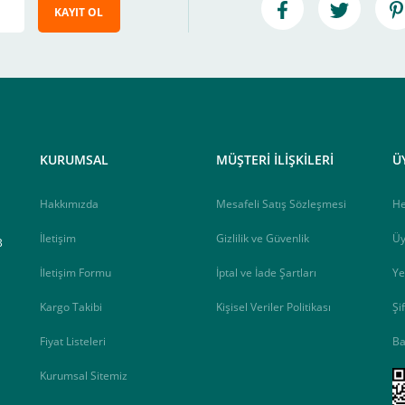
KAYIT OL
e ileteceğimiz link üzerinden tıklayarak 3D Secure güvenli ödeme ile ödemenizi t
iz , yoksa ödemeniz başarısız sonuçlanır.
elektrik.com adresi üzerinden bizlerle iletişime geçebilirsiniz.
KURUMSAL
MÜŞTERİ İLİŞKİLERİ
Ü
Hakkımızda
Mesafeli Satış Sözleşmesi
H
İletişim
Gizlilik ve Güvenlik
Üy
B
İletişim Formu
İptal ve İade Şartları
Ye
Kargo Takibi
Kişisel Veriler Politikası
Şi
Fiyat Listeleri
Ba
Kurumsal Sitemiz