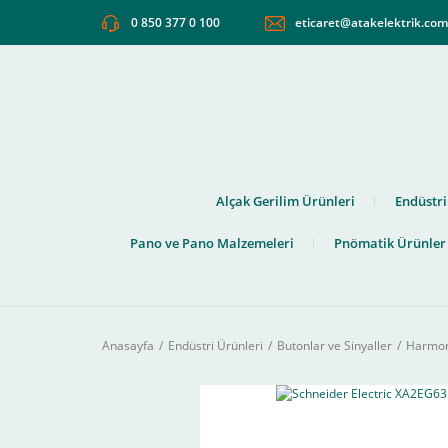
0 850 377 0 100
eticaret@atakelektrik.co
Alçak Gerilim Ürünleri
Endüstri
Pano ve Pano Malzemeleri
Pnömatik Ürünler
Anasayfa
Endüstri Ürünleri
Butonlar ve Sinyaller
Harmony