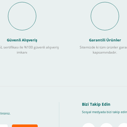
Bu ürüne ilk yorumu siz yapın!
nal POS ile Vade Farksız Taks
Yorum Yaz
Güvenli Alışveriş
Garantili Ürünler
L sertifikası ile %100 güvenli alışveriş
Sitemizde ki tüm ürünler gara
3
imkanı
kapsamındadır.
ları takip ederek peşin fiyatına
taksite (
Taksit seçenekleri bankaya göre değiş
, Üye Olmadan Bu Ödeme Sistemini Kullanamıyorsunuz.
" ödeme türünü seçiniz.
ip, "Siparişi Tamamla" butonuna basınız.
Bizi Takip Edin
Sosyal medyada bizi takip edin
irsiniz.