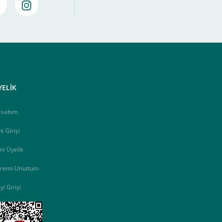
amamlayabilirsiniz ,
Bankalara Göre Taksit Tablosu
YELİK
esabım
e Girişi
ni Üyelik
fremi Unuttum
yi Girişi