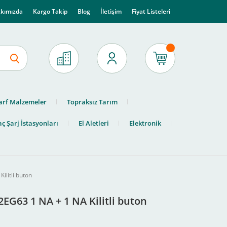
kımızda
Kargo Takip
Blog
İletişim
Fiyat Listeleri
arf Malzemeler
Topraksız Tarım
ç Şarj İstasyonları
El Aletleri
Elektronik
ilitli buton
2EG63 1 NA + 1 NA Kilitli buton