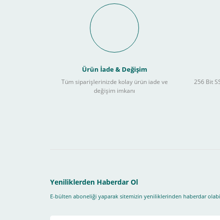
Schneider Electric Sa
Kullanılır ?
Ürün İade & Değişim
Tüm siparişlerinizde kolay ürün iade ve
256 Bit SS
değişim imkanı
Sitemizden yapacağınız tüm alışverişlerde aşağıdaki adım
Yapmanız gereken adımlar sırasıyla aşağıdaki gibidir;
1- İlk önce sitemize üye olmanız gerekiyor(
zorunludur
) 
2-Ödeme seçenekleri kısmından "
Sanal POS Kredi Kartı
3-Bu kısımda bize iletmek istediğiniz bir not varsa ekley
Yeniliklerden Haberdar Ol
E-bülten aboneliği yaparak sitemizin yeniliklerinden haberdar olabil