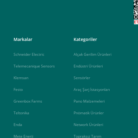
<
Markalar
Kategoriler
Schneider Electric
Alçak Gerilim Ürünleri
Telemecanique Sensors
Endüstri Ürünleri
Klemsan
Sensörler
Festo
Araç Şarj İstasyonları
Greenbox Farms
Pano Malzemeleri
Teltonika
Pnömatik Ürünler
Enda
Network Ürünleri
Mete Enerji
Topraksız Tarım