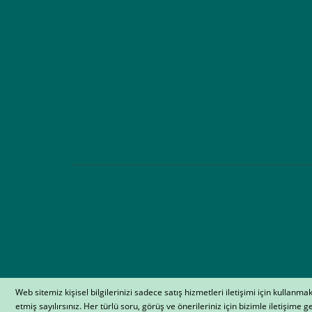
AtakMarket.com © bir Atak 
Web sitemiz kişisel bilgilerinizi sadece satış hizmetleri iletişimi için kullanm
Whatsapp Sipariş Hattı
etmiş sayılırsınız. Her türlü soru, görüş ve önerileriniz için bizimle iletişime ge