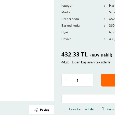
Kategori
Har
Marka
Schn
Üretici Kodu
XA2
Barkod Kodu
360
Fiyat
6,5
Havale
430,
432,33 TL
(KDV Dahil)
44,20 TL den başlayan taksitlerle!
Karşıl
Paylaş