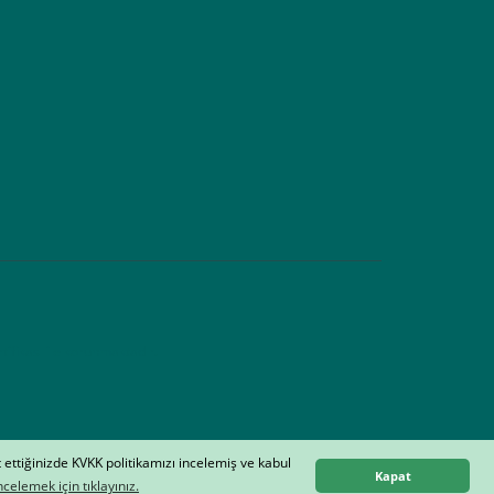
tifikası ile korunmaktadır.
t ettiğinizde KVKK politikamızı incelemiş ve kabul
Kapat
celemek için tıklayınız.