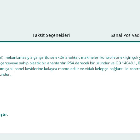
Taksit Seçenekleri
Sanal Pos Vade
al) mekanizmasıyla çalışır Bu selektör anahtar, makineleri kontrol etmek için çok
 çerçeveye sahip plastik bir anahtardır IP54 dereceli bir üründür ve GB 14048.1,
 çaplı panel kesitlerine kolayca monte edilir ve vidalı kelepçe bağlantı ile kontr
gundur.
ştır.