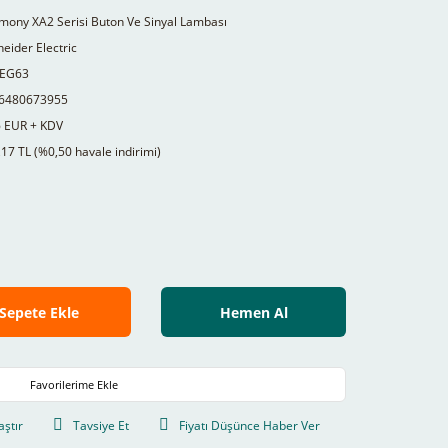
mony XA2 Serisi Buton Ve Sinyal Lambası
eider Electric
EG63
6480673955
6 EUR + KDV
17 TL (%0,50 havale indirimi)
Sepete Ekle
Hemen Al
aştır
Tavsiye Et
Fiyatı Düşünce Haber Ver