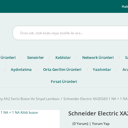
m
Hak
 Ürünleri
Sensörler
Kablolar
Network Ürünleri
S
Aydınlatma
Orta Gerilim Ürünleri
Yazılımlar
Ara
Fırsat Ürünleri
 XA2 Serisi Buton Ve Sinyal Lambası
Schneider Electric XA2EG63 1 NA + 1 NA K
Schneider Electric XA
(0 Yorum) | Yorum Yap