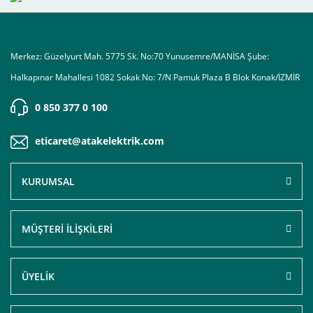
Merkez: Güzelyurt Mah. 5775 Sk. No:70 Yunusemre/MANİSA Şube:
Halkapınar Mahallesi 1082 Sokak No: 7/N Pamuk Plaza B Blok Konak/İZMİR
0 850 377 0 100
eticaret@atakelektrik.com
KURUMSAL
MÜŞTERİ İLİŞKİLERİ
ÜYELİK