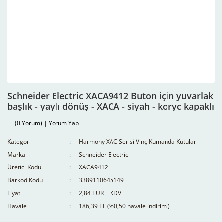
Schneider Electric XACA9412 Buton için yuvarlak
başlık - yaylı dönüş - XACA - siyah - koryc kapaklı
(0 Yorum) | Yorum Yap
Kategori
Harmony XAC Serisi Vinç Kumanda Kutuları
Marka
Schneider Electric
Üretici Kodu
XACA9412
Barkod Kodu
3389110645149
Fiyat
2,84 EUR + KDV
Havale
186,39 TL (%0,50 havale indirimi)