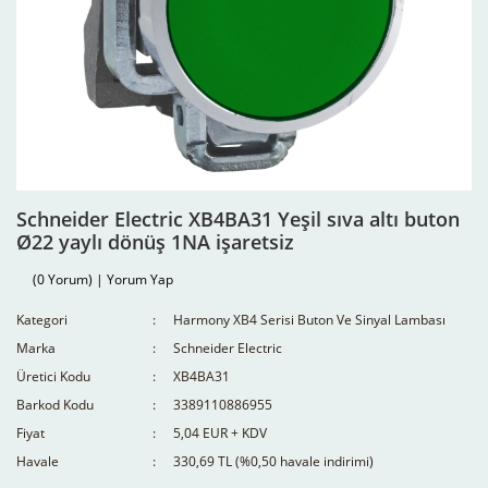
Schneider Electric XB4BA31 Yeşil sıva altı buton
Ø22 yaylı dönüş 1NA işaretsiz
(0 Yorum) | Yorum Yap
Kategori
Harmony XB4 Serisi Buton Ve Sinyal Lambası
Marka
Schneider Electric
Üretici Kodu
XB4BA31
Barkod Kodu
3389110886955
Fiyat
5,04 EUR + KDV
Havale
330,69 TL (%0,50 havale indirimi)