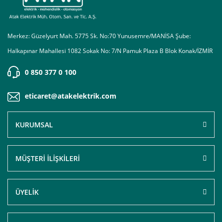
Merkez: Güzelyurt Mah. 5775 Sk. No:70 Yunusemre/MANİSA Şube:
Halkapınar Mahallesi 1082 Sokak No: 7/N Pamuk Plaza B Blok Konak/İZMİR
0 850 377 0 100
eticaret@atakelektrik.com
KURUMSAL
MÜŞTERİ İLİŞKİLERİ
ÜYELİK