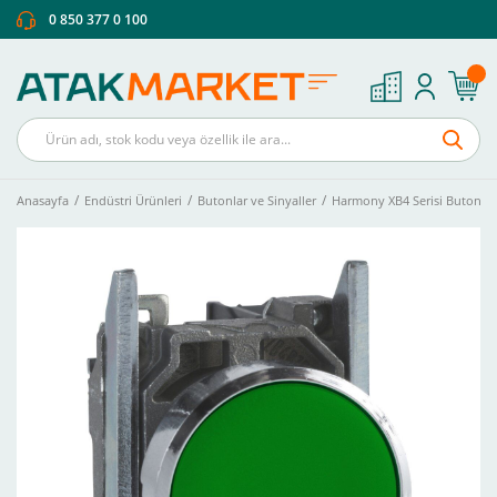
0 850 377 0 100
Anasayfa
Endüstri Ürünleri
Butonlar ve Sinyaller
Harmony XB4 Serisi Buton Ve