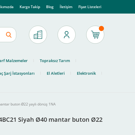
kımızda
Kargo Takip
Blog
İletişim
Fiyat Listeleri
arf Malzemeler
Topraksız Tarım
ç Şarj İstasyonları
El Aletleri
Elektronik
mantar buton Ø22 yaylı dönüş 1NA
B4BC21 Siyah Ø40 mantar buton Ø22