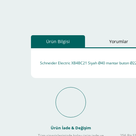
Ürün Bilgisi
Yorumlar
Schneider Electric XB4BC21 Siyah Ø40 mantar buton Ø22
Schneider Electric Sa
Kullanılır ?
Ürün İade & Değişim
Tüm siparişlerinizde kolay ürün iade ve
256 Bit SS