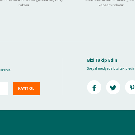
3
imkanı
kapsamındadır.
ları takip ederek peşin fiyatına
taksite (
Taksit seçenekleri bankaya göre değiş
, Üye Olmadan Bu Ödeme Sistemini Kullanamıyorsunuz.
" ödeme türünü seçiniz.
ip, "Siparişi Tamamla" butonuna basınız.
Bizi Takip Edin
Sosyal medyada bizi takip edin
irsiniz.
KAYIT OL
e ileteceğimiz link üzerinden tıklayarak 3D Secure güvenli ödeme ile ödemenizi t
iz , yoksa ödemeniz başarısız sonuçlanır.
elektrik.com adresi üzerinden bizlerle iletişime geçebilirsiniz.