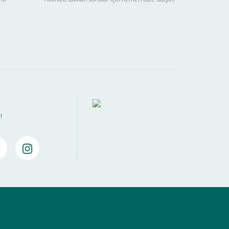
ebilir
) kadar alışverişlerinizi tamamlayabilirsiniz.
!
amamlayabilirsiniz ,
Bankalara Göre Taksit Tablosu