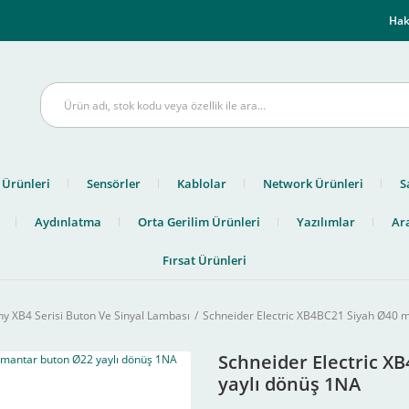
m
Hak
 Ürünleri
Sensörler
Kablolar
Network Ürünleri
S
Aydınlatma
Orta Gerilim Ürünleri
Yazılımlar
Ara
Fırsat Ürünleri
 XB4 Serisi Buton Ve Sinyal Lambası
Schneider Electric XB4BC21 Siyah Ø40 
Schneider Electric X
yaylı dönüş 1NA