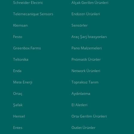
Schneider Electric
Alçak Gerilim Ürünleri
Telemecanique Sensors
Endüstri Ürünleri
Klemsan
Sensörler
Festo
Araç Şarj İstasyonları
Greenbox Farms
Pano Malzemeleri
Teltonika
Pnömatik Ürünler
Enda
Network Ürünleri
Mete Enerji
Topraksız Tarım
Ortaç
Aydınlatma
Şafak
El Aletleri
Hensel
Orta Gerilim Ürünleri
Entes
Outlet Ürünler