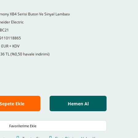
mony XB4 Serisi Buton Ve Sinyal Lambası
eider Electric
BC21
9110118865
0 EUR + KDV
36 TL (%0,50 havale indirimi)
Sepete Ekle
Hemen Al