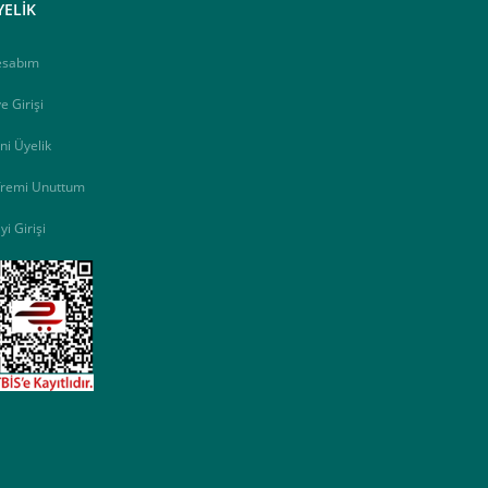
YELİK
esabım
e Girişi
ni Üyelik
fremi Unuttum
yi Girişi