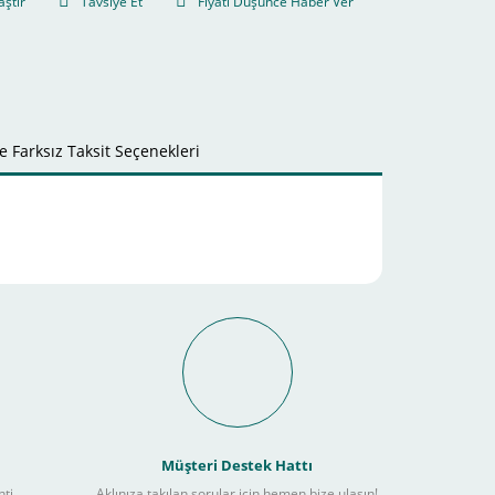
aştır
Tavsiye Et
Fiyatı Düşünce Haber Ver
 Farksız Taksit Seçenekleri
it Ödeme İmkanı Nasıl
Müşteri Destek Hattı
nti
Aklınıza takılan sorular için hemen bize ulaşın!