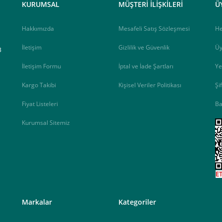
KURUMSAL
MÜŞTERİ İLİŞKİLERİ
Ü
Hakkımızda
Mesafeli Satış Sözleşmesi
H
İletişim
Gizlilik ve Güvenlik
Üy
B
İletişim Formu
İptal ve İade Şartları
Ye
Kargo Takibi
Kişisel Veriler Politikası
Şi
Fiyat Listeleri
Ba
Kurumsal Sitemiz
<
Markalar
Kategoriler