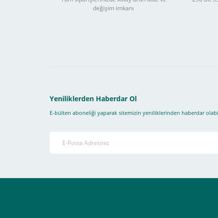
değişim imkanı
Sitemizden yapacağınız tüm alışverişlerde aşağıdaki adım
Yapmanız gereken adımlar sırasıyla aşağıdaki gibidir;
1- İlk önce sitemize üye olmanız gerekiyor(
zorunludur
) 
2-Ödeme seçenekleri kısmından "
Sanal POS Kredi Kartı
3-Bu kısımda bize iletmek istediğiniz bir not varsa ekley
Yeniliklerden Haberdar Ol
E-bülten aboneliği yaparak sitemizin yeniliklerinden haberdar olabil
4-Son olarak siparişi vermiş olduğunuz e-posta adresiniz
Ekranda Çıkacaktır
.
Lütfen bunlara uygun bir sekilde ödemenizi gerçekleştirin
Destek almak istediğiniz bir konu olduğunda eticaret@atak