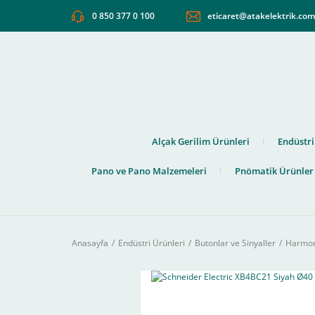
0 850 377 0 100
eticaret@atakelektrik.co
Alçak Gerilim Ürünleri
Endüstri
Pano ve Pano Malzemeleri
Pnömatik Ürünler
Anasayfa
Endüstri Ürünleri
Butonlar ve Sinyaller
Harmony