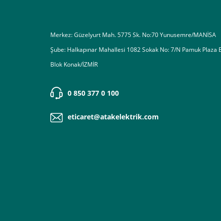
Merkez: Güzelyurt Mah. 5775 Sk. No:70 Yunusemre/MANİSA
Şube: Halkapınar Mahallesi 1082 Sokak No: 7/N Pamuk Plaza 
Blok Konak/İZMİR
0 850 377 0 100
eticaret@atakelektrik.com