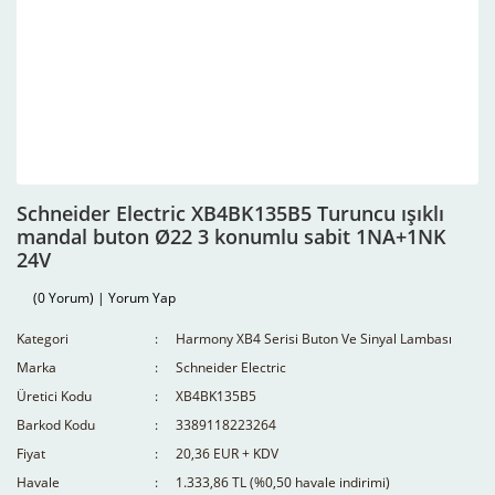
Schneider Electric XB4BK135B5 Turuncu ışıklı
mandal buton Ø22 3 konumlu sabit 1NA+1NK
24V
(0 Yorum) | Yorum Yap
Kategori
Harmony XB4 Serisi Buton Ve Sinyal Lambası
Marka
Schneider Electric
Üretici Kodu
XB4BK135B5
Barkod Kodu
3389118223264
Fiyat
20,36 EUR + KDV
Havale
1.333,86 TL (%0,50 havale indirimi)