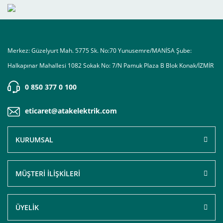
Merkez: Güzelyurt Mah. 5775 Sk. No:70 Yunusemre/MANİSA Şube:
Halkapınar Mahallesi 1082 Sokak No: 7/N Pamuk Plaza B Blok Konak/İZMİR
0 850 377 0 100
eticaret@atakelektrik.com
KURUMSAL
MÜŞTERİ İLİŞKİLERİ
ÜYELİK