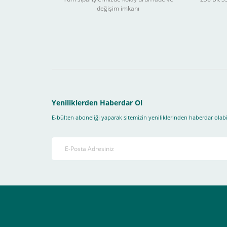
değişim imkanı
Sitemizden yapacağınız tüm alışverişlerde aşağıdaki adım
Yapmanız gereken adımlar sırasıyla aşağıdaki gibidir;
1- İlk önce sitemize üye olmanız gerekiyor(
zorunludur
) 
2-Ödeme seçenekleri kısmından "
Sanal POS Kredi Kartı
3-Bu kısımda bize iletmek istediğiniz bir not varsa ekley
Yeniliklerden Haberdar Ol
E-bülten aboneliği yaparak sitemizin yeniliklerinden haberdar olabil
4-Son olarak siparişi vermiş olduğunuz e-posta adresiniz
Ekranda Çıkacaktır
.
Lütfen bunlara uygun bir sekilde ödemenizi gerçekleştirin
Destek almak istediğiniz bir konu olduğunda eticaret@atak