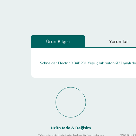
Ürün Bilgisi
Yorumlar
Schneider Electric XB4BP31 Yeşil çıkık buton Ø22 yaylı d
Schneider Electric Sa
Kullanılır ?
Ürün İade & Değişim
Tüm siparişlerinizde kolay ürün iade ve
256 Bit SS