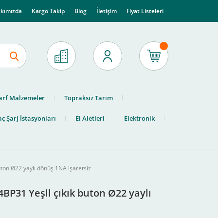
kımızda
Kargo Takip
Blog
İletişim
Fiyat Listeleri
arf Malzemeler
Topraksız Tarım
ç Şarj İstasyonları
El Aletleri
Elektronik
uton Ø22 yaylı dönüş 1NA işaretsiz
4BP31 Yeşil çıkık buton Ø22 yaylı