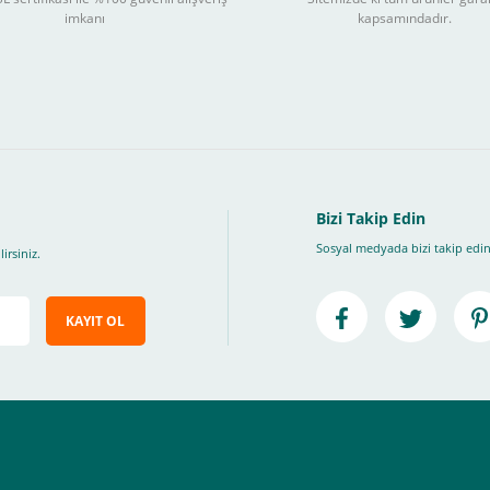
3
imkanı
kapsamındadır.
ları takip ederek peşin fiyatına
taksite (
Taksit seçenekleri bankaya göre değiş
, Üye Olmadan Bu Ödeme Sistemini Kullanamıyorsunuz.
" ödeme türünü seçiniz.
ip, "Siparişi Tamamla" butonuna basınız.
Bizi Takip Edin
Sosyal medyada bizi takip edin
irsiniz.
KAYIT OL
e ileteceğimiz link üzerinden tıklayarak 3D Secure güvenli ödeme ile ödemenizi t
iz , yoksa ödemeniz başarısız sonuçlanır.
elektrik.com adresi üzerinden bizlerle iletişime geçebilirsiniz.