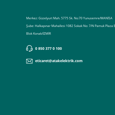
Merkez: Güzelyurt Mah. 5775 Sk. No:70 Yunusemre/MANİSA
Şube: Halkapınar Mahallesi 1082 Sokak No: 7/N Pamuk Plaza 
Blok Konak/İZMİR
0 850 377 0 100
eticaret@atakelektrik.com