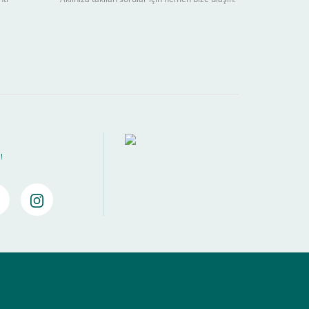
ebilir
) kadar alışverişlerinizi tamamlayabilirsiniz.
!
amamlayabilirsiniz ,
Bankalara Göre Taksit Tablosu