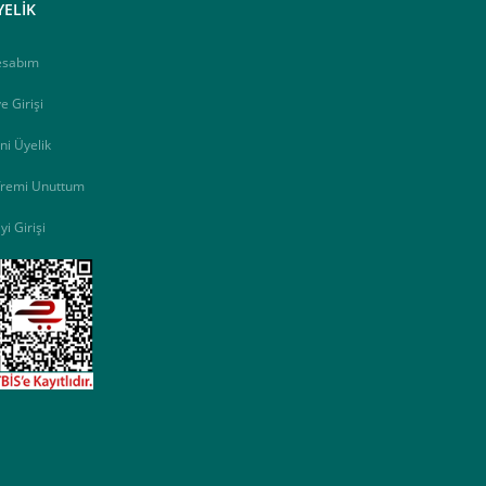
YELİK
esabım
e Girişi
ni Üyelik
fremi Unuttum
yi Girişi