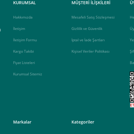
KURUMSAL
MÜŞTERİ İLİŞKİLERİ
Ü
Hakkımızda
Mesafeli Satış Sözleşmesi
H
İletişim
Gizlilik ve Güvenlik
Üy
B
İletişim Formu
İptal ve İade Şartları
Ye
Kargo Takibi
Kişisel Veriler Politikası
Şi
Fiyat Listeleri
Ba
Kurumsal Sitemiz
<
Markalar
Kategoriler