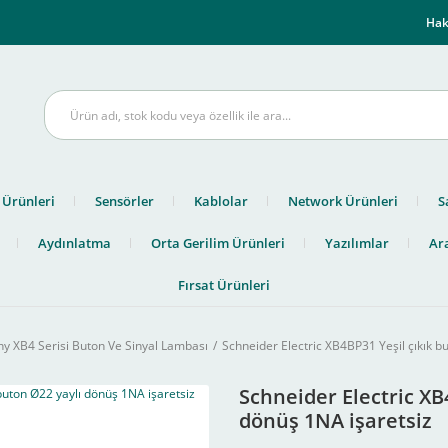
m
Hak
 Ürünleri
Sensörler
Kablolar
Network Ürünleri
S
Aydınlatma
Orta Gerilim Ürünleri
Yazılımlar
Ara
Fırsat Ürünleri
 XB4 Serisi Buton Ve Sinyal Lambası
Schneider Electric XB4BP31 Yeşil çıkık b
Schneider Electric XB
dönüş 1NA işaretsiz