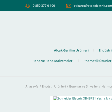
0 850 377 0 100
eticaret@atakelektrik.co
Alçak Gerilim Ürünleri
Endüstri
Pano ve Pano Malzemeleri
Pnömatik Ürünler
Anasayfa
Endüstri Ürünleri
Butonlar ve Sinyaller
Harmony