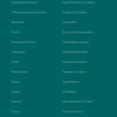
Schneider Electric
Alçak Gerilim Ürünleri
Telemecanique Sensors
Endüstri Ürünleri
Klemsan
Sensörler
Festo
Araç Şarj İstasyonları
Greenbox Farms
Pano Malzemeleri
Teltonika
Pnömatik Ürünler
Enda
Network Ürünleri
Mete Enerji
Topraksız Tarım
Ortaç
Aydınlatma
Şafak
El Aletleri
Hensel
Orta Gerilim Ürünleri
Entes
Outlet Ürünler