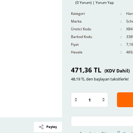
(0 Yorum) | Yorum Yap
Kategori
Har
Marka
Schn
Üretici Kodu
XB4
Barkod Kodu
338
Fiyat
7,1
Havale
469,
471,36 TL
(KDV Dahil)
48,19 TL den başlayan taksitlerle!
Paylaş