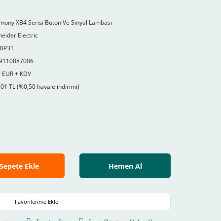
mony XB4 Serisi Buton Ve Sinyal Lambası
eider Electric
BP31
9110887006
6 EUR + KDV
01 TL (%0,50 havale indirimi)
Sepete Ekle
Hemen Al