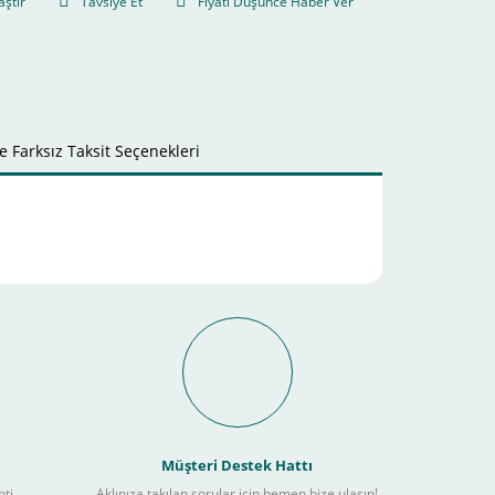
aştır
Tavsiye Et
Fiyatı Düşünce Haber Ver
 Farksız Taksit Seçenekleri
it Ödeme İmkanı Nasıl
Müşteri Destek Hattı
nti
Aklınıza takılan sorular için hemen bize ulaşın!