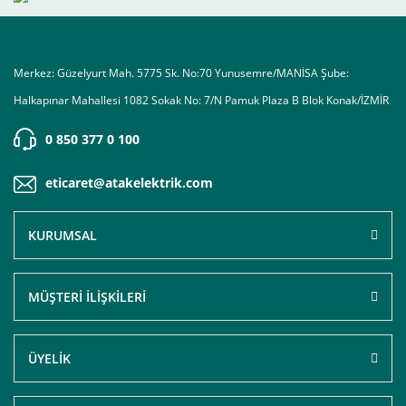
Merkez: Güzelyurt Mah. 5775 Sk. No:70 Yunusemre/MANİSA Şube:
Halkapınar Mahallesi 1082 Sokak No: 7/N Pamuk Plaza B Blok Konak/İZMİR
0 850 377 0 100
eticaret@atakelektrik.com
KURUMSAL
MÜŞTERİ İLİŞKİLERİ
ÜYELİK