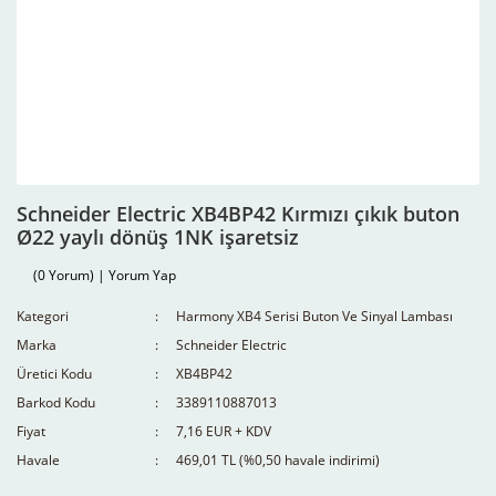
Schneider Electric XB4BP42 Kırmızı çıkık buton
Ø22 yaylı dönüş 1NK işaretsiz
(0 Yorum) | Yorum Yap
Kategori
Harmony XB4 Serisi Buton Ve Sinyal Lambası
Marka
Schneider Electric
Üretici Kodu
XB4BP42
Barkod Kodu
3389110887013
Fiyat
7,16 EUR + KDV
Havale
469,01 TL (%0,50 havale indirimi)