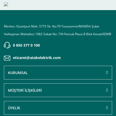
Merkez: Güzelyurt Mah. 5775 Sk. No:70 Yunusemre/MANİSA Şube:
Halkapınar Mahallesi 1082 Sokak No: 7/N Pamuk Plaza B Blok Konak/İZMİR
0 850 377 0 100
eticaret@atakelektrik.com
KURUMSAL
MÜŞTERİ İLİŞKİLERİ
ÜYELİK