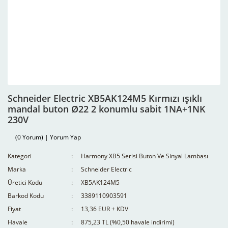
Schneider Electric XB5AK124M5 Kırmızı ışıklı
mandal buton Ø22 2 konumlu sabit 1NA+1NK
230V
(0 Yorum) | Yorum Yap
Kategori
Harmony XB5 Serisi Buton Ve Sinyal Lambası
Marka
Schneider Electric
Üretici Kodu
XB5AK124M5
Barkod Kodu
3389110903591
Fiyat
13,36 EUR + KDV
Havale
875,23 TL (%0,50 havale indirimi)