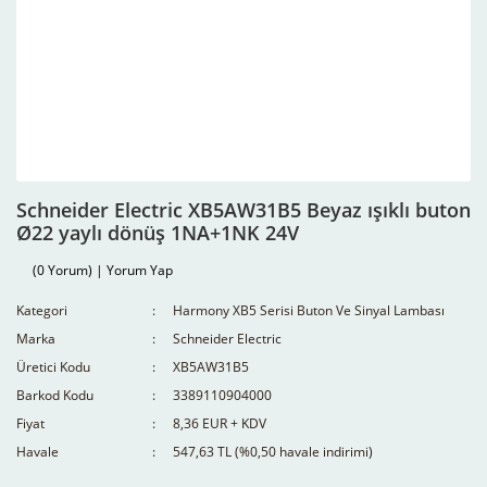
Schneider Electric XB5AW31B5 Beyaz ışıklı buton
Ø22 yaylı dönüş 1NA+1NK 24V
(0 Yorum) | Yorum Yap
Kategori
Harmony XB5 Serisi Buton Ve Sinyal Lambası
Marka
Schneider Electric
Üretici Kodu
XB5AW31B5
Barkod Kodu
3389110904000
Fiyat
8,36 EUR + KDV
Havale
547,63 TL (%0,50 havale indirimi)