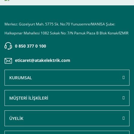
Merkez: Güzelyurt Mah. 5775 Sk. No:70 Yunusemre/MANİSA Şube:
Halkapınar Mahallesi 1082 Sokak No: 7/N Pamuk Plaza B Blok Konak/İZMİR
0 850 377 0 100
eticaret@atakelektrik.com
KURUMSAL
MÜŞTERİ İLİŞKİLERİ
ÜYELİK