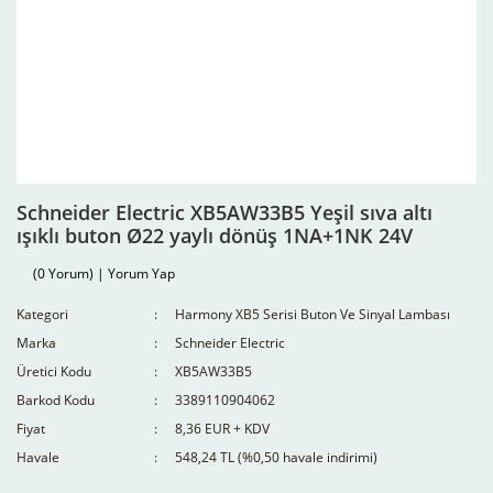
Schneider Electric XB5AW33B5 Yeşil sıva altı
ışıklı buton Ø22 yaylı dönüş 1NA+1NK 24V
(0 Yorum) | Yorum Yap
Kategori
Harmony XB5 Serisi Buton Ve Sinyal Lambası
Marka
Schneider Electric
Üretici Kodu
XB5AW33B5
Barkod Kodu
3389110904062
Fiyat
8,36 EUR + KDV
Havale
548,24 TL (%0,50 havale indirimi)