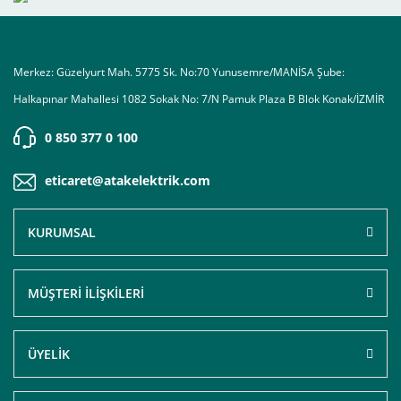
Merkez: Güzelyurt Mah. 5775 Sk. No:70 Yunusemre/MANİSA Şube:
Halkapınar Mahallesi 1082 Sokak No: 7/N Pamuk Plaza B Blok Konak/İZMİR
0 850 377 0 100
eticaret@atakelektrik.com
KURUMSAL
MÜŞTERİ İLİŞKİLERİ
ÜYELİK