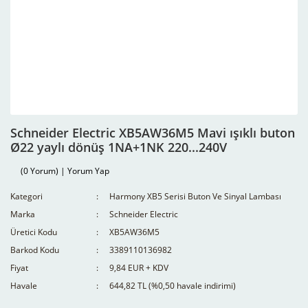
Schneider Electric XB5AW36M5 Mavi ışıklı buton
Ø22 yaylı dönüş 1NA+1NK 220...240V
(0 Yorum) | Yorum Yap
Kategori
Harmony XB5 Serisi Buton Ve Sinyal Lambası
Marka
Schneider Electric
Üretici Kodu
XB5AW36M5
Barkod Kodu
3389110136982
Fiyat
9,84 EUR + KDV
Havale
644,82 TL (%0,50 havale indirimi)