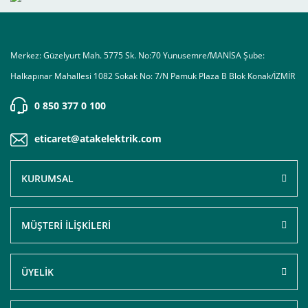
Merkez: Güzelyurt Mah. 5775 Sk. No:70 Yunusemre/MANİSA Şube:
Halkapınar Mahallesi 1082 Sokak No: 7/N Pamuk Plaza B Blok Konak/İZMİR
0 850 377 0 100
eticaret@atakelektrik.com
KURUMSAL
MÜŞTERİ İLİŞKİLERİ
ÜYELİK