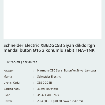
Schneider Electric XB6DGC5B Siyah dikdörtgn
mandal buton Ø16 2 konumlu sabit 1NA+1NK
(0 Yorum) | Yorum Yap
Kategori
Harmony XB6 Serisi Buton Ve Sinyal Lambası
Marka
Schneider Electric
Üretici Kodu
XB6DGC5B
Barkod Kodu
3389110764666
Fiyat
34,32 EUR + KDV
Havale
2.249,83 TL (%0,50 havale indirimi)