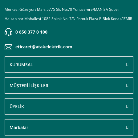
Merkez: Güzelyurt Mah. 5775 Sk. No:70 Yunusemre/MANİSA Şube:
Halkapınar Mahallesi 1082 Sokak No: 7/N Pamuk Plaza B Blok Konak/İZMİR
0 850 377 0 100
eticaret@atakelektrik.com
KURUMSAL
MÜŞTERİ İLİŞKİLERİ
ÜYELİK
Markalar