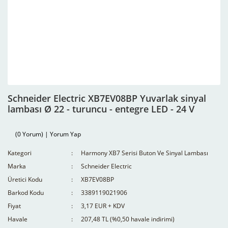
Schneider Electric XB7EV08BP Yuvarlak sinyal
lambası Ø 22 - turuncu - entegre LED - 24 V
(0 Yorum) | Yorum Yap
Kategori
Harmony XB7 Serisi Buton Ve Sinyal Lambası
Marka
Schneider Electric
Üretici Kodu
XB7EV08BP
Barkod Kodu
3389119021906
Fiyat
3,17 EUR + KDV
Havale
207,48 TL (%0,50 havale indirimi)