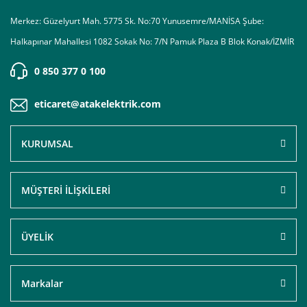
Merkez: Güzelyurt Mah. 5775 Sk. No:70 Yunusemre/MANİSA Şube:
Halkapınar Mahallesi 1082 Sokak No: 7/N Pamuk Plaza B Blok Konak/İZMİR
0 850 377 0 100
eticaret@atakelektrik.com
KURUMSAL
MÜŞTERİ İLİŞKİLERİ
ÜYELİK
Markalar