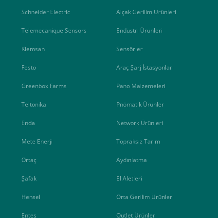
Schneider Electric
Alçak Gerilim Ürünleri
Telemecanique Sensors
Endüstri Ürünleri
Klemsan
Sensörler
Festo
Araç Şarj İstasyonları
Greenbox Farms
Pano Malzemeleri
Teltonika
Pnömatik Ürünler
Enda
Network Ürünleri
Mete Enerji
Topraksız Tarım
e ileteceğimiz link üzerinden tıklayarak 3D Secure güvenli ödeme ile ödemenizi t
Ortaç
Aydınlatma
iz , yoksa ödemeniz başarısız sonuçlanır.
Şafak
El Aletleri
Hensel
Orta Gerilim Ürünleri
Entes
Outlet Ürünler