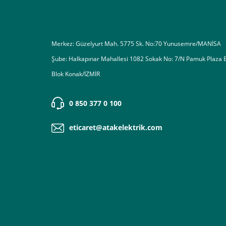
Merkez: Güzelyurt Mah. 5775 Sk. No:70 Yunusemre/MANİSA
Şube: Halkapınar Mahallesi 1082 Sokak No: 7/N Pamuk Plaza 
Blok Konak/İZMİR
0 850 377 0 100
eticaret@atakelektrik.com
3-Bu kısımda bize iletmek istediğiniz bir not varsa ekley