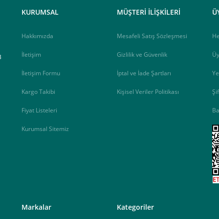
KURUMSAL
MÜŞTERİ İLİŞKİLERİ
Ü
Hakkımızda
Mesafeli Satış Sözleşmesi
H
İletişim
Gizlilik ve Güvenlik
Üy
B
İletişim Formu
İptal ve İade Şartları
Ye
Kargo Takibi
Kişisel Veriler Politikası
Şi
Fiyat Listeleri
Ba
ip, "Siparişi Tamamla" butonuna basınız.
Kurumsal Sitemiz
<
Markalar
Kategoriler