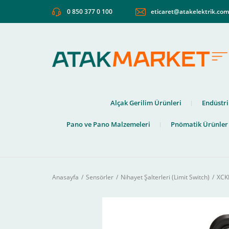
0 850 377 0 100
eticaret@atakelektrik.co
Alçak Gerilim Ürünleri
Endüstri
Pano ve Pano Malzemeleri
Pnömatik Ürünler
Anasayfa
Sensörler
Nihayet Şalterleri (Limit Switch)
XCKN