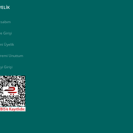
YELİK
esabım
e Girişi
ni Üyelik
fremi Unuttum
yi Girişi