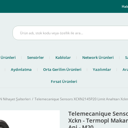
m
Hak
 Ürünleri
Sensörler
Kablolar
Network Ürünleri
S
Aydınlatma
Orta Gerilim Ürünleri
Yazılımlar
Ara
Fırsat Ürünleri
 Nihayet Şalterleri
Telemecanique Sensors XCKN2145P20 Limit Anahtarı Xckn 
Telemecanique Senso
Xckn - Termopl Makar
Ani - M20