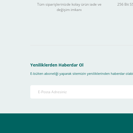
Tüm siparişlerinizde kolay ürün iade ve
256 Bit SS
değişim imkanı
Schneider Electric Sa
Yeniliklerden Haberdar Ol
Kullanılır ?
E-bülten aboneliği yaparak sitemizin yeniliklerinden haberdar olabil
Sitemizden yapacağınız tüm alışverişlerde aşağıdaki adım
Yapmanız gereken adımlar sırasıyla aşağıdaki gibidir;
1- İlk önce sitemize üye olmanız gerekiyor(
zorunludur
) 
2-Ödeme seçenekleri kısmından "
Sanal POS Kredi Kartı