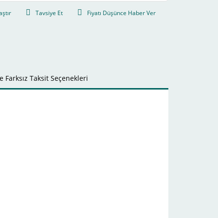
aştır
Tavsiye Et
Fiyatı Düşünce Haber Ver
 Farksız Taksit Seçenekleri