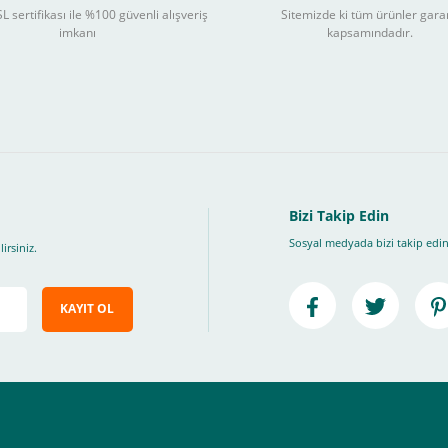
L sertifikası ile %100 güvenli alışveriş
Sitemizde ki tüm ürünler gara
imkanı
kapsamındadır.
nal POS ile Vade Farksız Taks
Bizi Takip Edin
Sosyal medyada bizi takip edin
irsiniz.
3
KAYIT OL
ları takip ederek peşin fiyatına
taksite (
Taksit seçenekleri bankaya göre değiş
, Üye Olmadan Bu Ödeme Sistemini Kullanamıyorsunuz.
" ödeme türünü seçiniz.