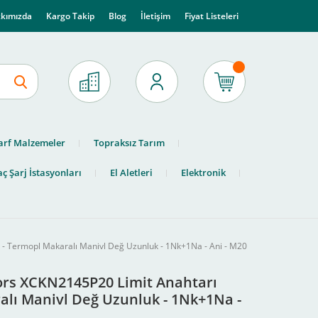
kımızda
Kargo Takip
Blog
İletişim
Fiyat Listeleri
arf Malzemeler
Topraksız Tarım
ç Şarj İstasyonları
El Aletleri
Elektronik
- Termopl Makaralı Manivl Değ Uzunluk - 1Nk+1Na - Ani - M20
rs XCKN2145P20 Limit Anahtarı
alı Manivl Değ Uzunluk - 1Nk+1Na -