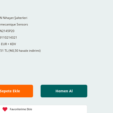
 Nihayet Şalterleri
emecanique Sensors
N2145P20
9110214321
6 EUR + KDV
51 TL (%0,50 havale indirimi)
Sepete Ekle
Hemen Al