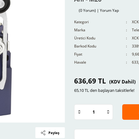
(0 Yorum) | Yorum Yap
Kategori
XCKN
Marka
Tel
Üretici Kodu
XCK
Barkod Kodu
338
Fiyat
9,6
Havale
633,
636,69 TL
(KDV Dahil)
65,10 TL den başlayan taksitlerle!
Paylaş