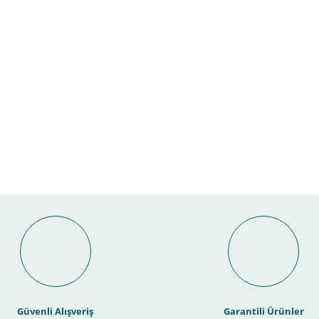
Bu ürüne ilk yorumu siz yapın!
Yorum Yaz
Güvenli Alışveriş
Garantili Ürünler