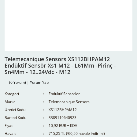
Telemecanique Sensors XS112BHPAM12
Endüktif Sensör Xs1 M12 - L61Mm -Pirinç -
Sn4Mm - 12..24Vdc - M12
(0 Yorum) | Yorum Yap
Kategori
Endüktif Sensörler
Marka
Telemecanique Sensors
Üretici Kodu
XS112BHPAM12
Barkod Kodu
3389119640923
Fiyat
10,92 EUR + KDV
Havale
715,25 TL (%0,50 havale indirimi)