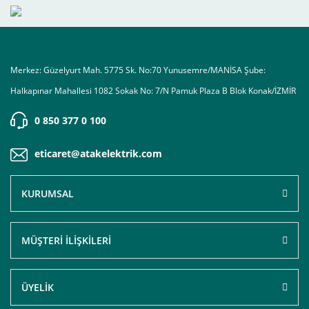
Merkez: Güzelyurt Mah. 5775 Sk. No:70 Yunusemre/MANİSA Şube:
Halkapınar Mahallesi 1082 Sokak No: 7/N Pamuk Plaza B Blok Konak/İZMİR
0 850 377 0 100
eticaret@atakelektrik.com
KURUMSAL
MÜŞTERİ İLİŞKİLERİ
ÜYELİK