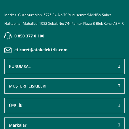
Merkez: Güzelyurt Mah. 5775 Sk. No:70 Yunusemre/MANİSA Şube:
Halkapınar Mahallesi 1082 Sokak No: 7/N Pamuk Plaza B Blok Konak/İZMİR
0 850 377 0 100
eticaret@atakelektrik.com
KURUMSAL
MÜŞTERİ İLİŞKİLERİ
ÜYELİK
Markalar