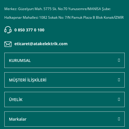
Merkez: Güzelyurt Mah. 5775 Sk. No:70 Yunusemre/MANİSA Şube:
Halkapınar Mahallesi 1082 Sokak No: 7/N Pamuk Plaza B Blok Konak/İZMİR
0 850 377 0 100
eticaret@atakelektrik.com
KURUMSAL
MÜŞTERİ İLİŞKİLERİ
ÜYELİK
Markalar