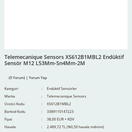
Telemecanique Sensors XS612B1MBL2 Endüktif
Sensör M12 L53Mm-Sn4Mm-2M
(0 Yorum) | Yorum Yap
Kategori
Endüktif Sensörler
Marka
Telemecanique Sensors
Üretici Kodu
XS612B1MBL2
Barkod Kodu
3389110147223
Fiyat
38,00 EUR + KDV
Havale
2.489,72 TL (%0,50 havale indirimi)