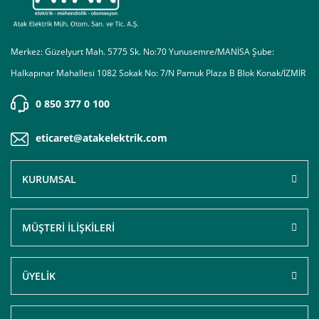
Merkez: Güzelyurt Mah. 5775 Sk. No:70 Yunusemre/MANİSA Şube:
Halkapınar Mahallesi 1082 Sokak No: 7/N Pamuk Plaza B Blok Konak/İZMİR
0 850 377 0 100
eticaret@atakelektrik.com
KURUMSAL
MÜŞTERİ İLİŞKİLERİ
ÜYELİK