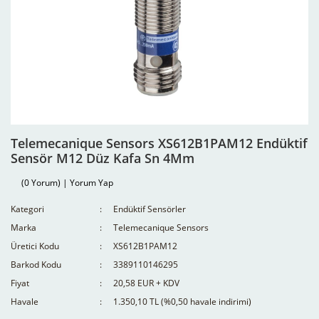
Telemecanique Sensors XS612B1PAM12 Endüktif
Sensör M12 Düz Kafa Sn 4Mm
(0 Yorum) | Yorum Yap
Kategori
Endüktif Sensörler
Marka
Telemecanique Sensors
Üretici Kodu
XS612B1PAM12
Barkod Kodu
3389110146295
Fiyat
20,58 EUR + KDV
Havale
1.350,10 TL (%0,50 havale indirimi)