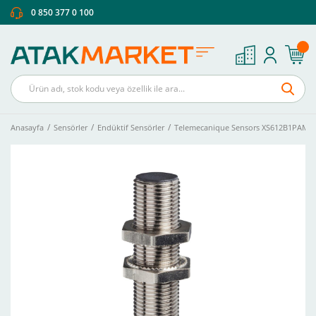
0 850 377 0 100
Anasayfa
Sensörler
Endüktif Sensörler
Telemecanique Sensors XS612B1PAM12