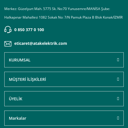
Merkez: Güzelyurt Mah. 5775 Sk. No:70 Yunusemre/MANİSA Şube:
Halkapınar Mahallesi 1082 Sokak No: 7/N Pamuk Plaza B Blok Konak/İZMİR
0 850 377 0 100
eticaret@atakelektrik.com
KURUMSAL
MÜŞTERİ İLİŞKİLERİ
ÜYELİK
Markalar