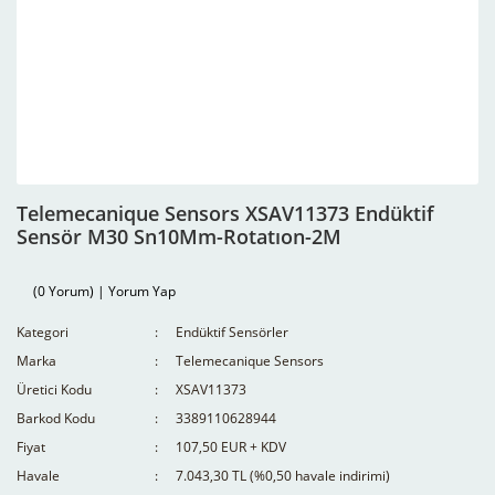
Telemecanique Sensors XSAV11373 Endüktif
Sensör M30 Sn10Mm-Rotatıon-2M
(0 Yorum) | Yorum Yap
Kategori
Endüktif Sensörler
Marka
Telemecanique Sensors
Üretici Kodu
XSAV11373
Barkod Kodu
3389110628944
Fiyat
107,50 EUR + KDV
Havale
7.043,30 TL (%0,50 havale indirimi)