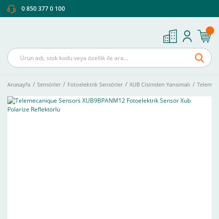
0 850 377 0 100
Anasayfa
Sensörler
Fotoelektrik Sensörler
XUB Cisimden Yansımalı
Telemeca