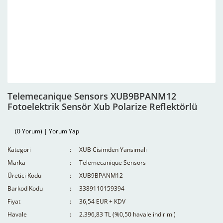
Telemecanique Sensors XUB9BPANM12
Fotoelektrik Sensör Xub Polarize Reflektörlü
(0 Yorum) | Yorum Yap
Kategori
XUB Cisimden Yansımalı
Marka
Telemecanique Sensors
Üretici Kodu
XUB9BPANM12
Barkod Kodu
3389110159394
Fiyat
36,54 EUR + KDV
Havale
2.396,83 TL (%0,50 havale indirimi)