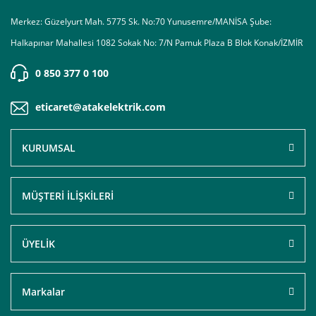
Merkez: Güzelyurt Mah. 5775 Sk. No:70 Yunusemre/MANİSA Şube:
Halkapınar Mahallesi 1082 Sokak No: 7/N Pamuk Plaza B Blok Konak/İZMİR
0 850 377 0 100
eticaret@atakelektrik.com
KURUMSAL
MÜŞTERİ İLİŞKİLERİ
ÜYELİK
Markalar