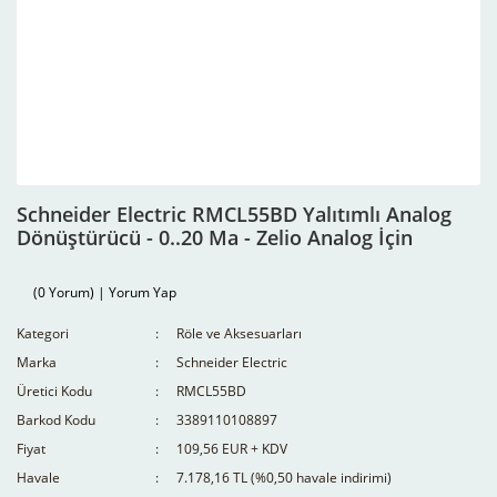
Schneider Electric RMCL55BD Yalıtımlı Analog
Dönüştürücü - 0..20 Ma - Zelio Analog İçin
(0 Yorum) | Yorum Yap
Kategori
Röle ve Aksesuarları
Marka
Schneider Electric
Üretici Kodu
RMCL55BD
Barkod Kodu
3389110108897
Fiyat
109,56 EUR + KDV
Havale
7.178,16 TL (%0,50 havale indirimi)