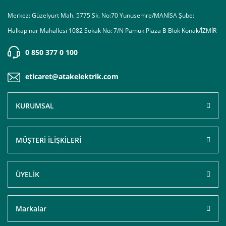
Merkez: Güzelyurt Mah. 5775 Sk. No:70 Yunusemre/MANİSA Şube:
Halkapınar Mahallesi 1082 Sokak No: 7/N Pamuk Plaza B Blok Konak/İZMİR
0 850 377 0 100
eticaret@atakelektrik.com
KURUMSAL
MÜŞTERİ İLİŞKİLERİ
ÜYELİK
Markalar