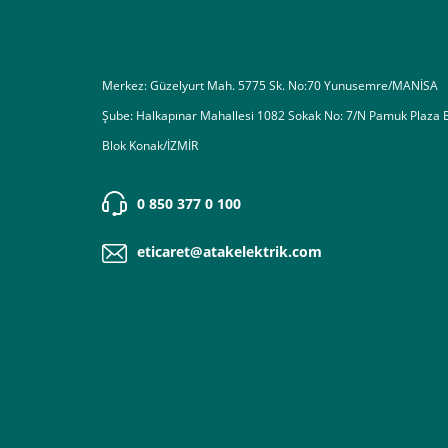
Destek almak istediğiniz bir konu olduğunda eticaret@atak
Merkez: Güzelyurt Mah. 5775 Sk. No:70 Yunusemre/MANİSA
Şube: Halkapınar Mahallesi 1082 Sokak No: 7/N Pamuk Plaza 
Blok Konak/İZMİR
0 850 377 0 100
eticaret@atakelektrik.com