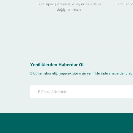
Tüm siparişlerinizde kolay ürün iade ve
256 Bit SS
değişim imkanı
Sitemizden yapacağınız tüm alışverişlerde aşağıdaki adım
Yapmanız gereken adımlar sırasıyla aşağıdaki gibidir;
1- İlk önce sitemize üye olmanız gerekiyor(
zorunludur
) 
2-Ödeme seçenekleri kısmından "
Sanal POS Kredi Kartı
3-Bu kısımda bize iletmek istediğiniz bir not varsa ekley
Yeniliklerden Haberdar Ol
E-bülten aboneliği yaparak sitemizin yeniliklerinden haberdar olabil
4-Son olarak siparişi vermiş olduğunuz e-posta adresiniz
Ekranda Çıkacaktır
.
Lütfen bunlara uygun bir sekilde ödemenizi gerçekleştirin