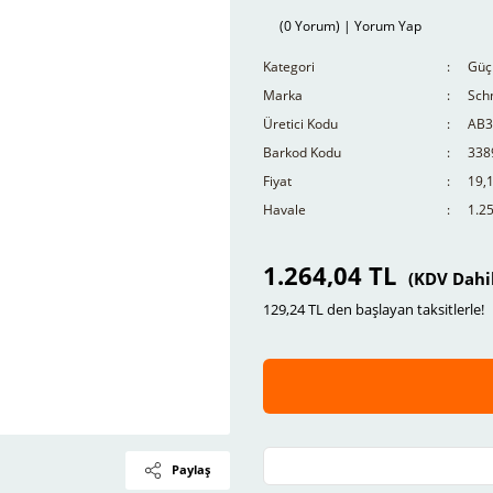
(0 Yorum) | Yorum Yap
Kategori
Güç
Marka
Schn
Üretici Kodu
AB3
Barkod Kodu
338
Fiyat
19,
Havale
1.25
1.264,04 TL
(KDV Dahi
129,24 TL den başlayan taksitlerle!
Paylaş