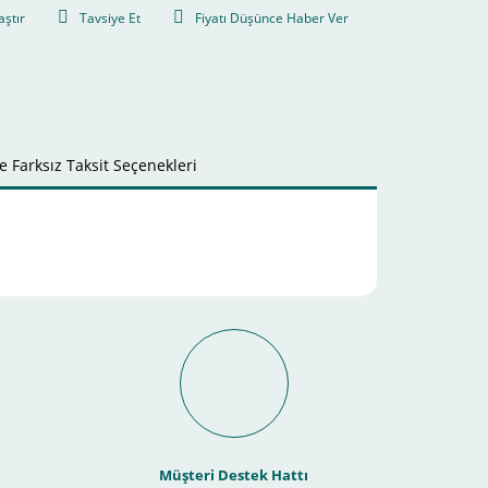
aştır
Tavsiye Et
Fiyatı Düşünce Haber Ver
 Farksız Taksit Seçenekleri
it Ödeme İmkanı Nasıl
Müşteri Destek Hattı