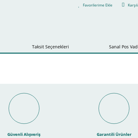
Karşıl
Taksit Seçenekleri
Sanal Pos Vade
Bu ürüne ilk yorumu siz yapın!
nal POS ile Vade Farksız Taks
Yorum Yaz
Güvenli Alışveriş
Garantili Ürünler