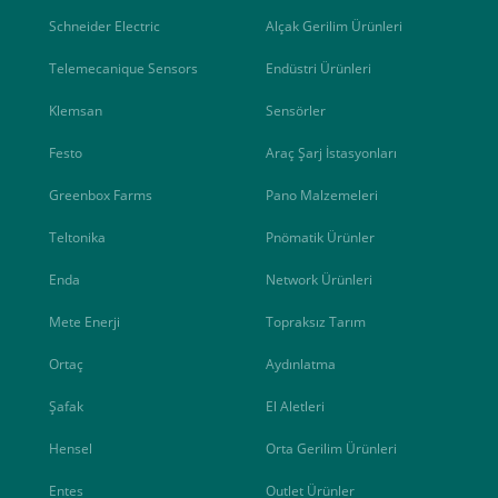
Schneider Electric
Alçak Gerilim Ürünleri
Telemecanique Sensors
Endüstri Ürünleri
Klemsan
Sensörler
Festo
Araç Şarj İstasyonları
Greenbox Farms
Pano Malzemeleri
Teltonika
Pnömatik Ürünler
Enda
Network Ürünleri
Mete Enerji
Topraksız Tarım
Ortaç
Aydınlatma
Şafak
El Aletleri
Hensel
Orta Gerilim Ürünleri
Entes
Outlet Ürünler