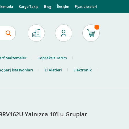
kımızda
Kargo Takip
Blog
İletişim
Fiyat Listeleri
arf Malzemeler
Topraksız Tarım
ç Şarj İstasyonları
El Aletleri
Elektronik
B3RV162U Yalnızca 10’Lu Gruplar