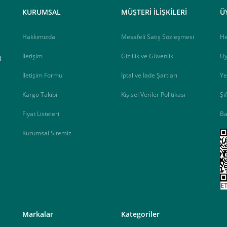
elektrik.com adresi üzerinden bizlerle iletişime geçebilirsiniz.
KURUMSAL
MÜŞTERİ İLİŞKİLERİ
Ü
Hakkımızda
Mesafeli Satış Sözleşmesi
H
İletişim
Gizlilik ve Güvenlik
Üy
B
İletişim Formu
İptal ve İade Şartları
Ye
Kargo Takibi
Kişisel Veriler Politikası
Şi
Fiyat Listeleri
Ba
Kurumsal Sitemiz
<
Markalar
Kategoriler