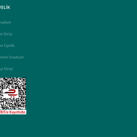
YELİK
esabım
e Girişi
ni Üyelik
fremi Unuttum
yi Girişi