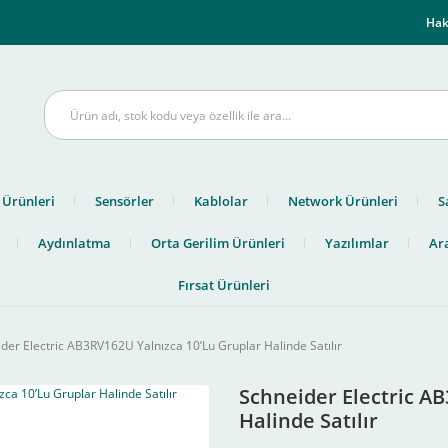
m
Hak
 Ürünleri
Sensörler
Kablolar
Network Ürünleri
S
Aydınlatma
Orta Gerilim Ürünleri
Yazılımlar
Ara
Fırsat Ürünleri
der Electric AB3RV162U Yalnızca 10’Lu Gruplar Halinde Satılır
Schneider Electric A
Halinde Satılır