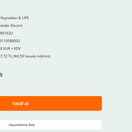
 Kaynakları & UPS
eider Electric
RV162U
9110588002
18 EUR + KDV
7,72 TL (%0,50 havale indirimi)
l)
Teklif Al