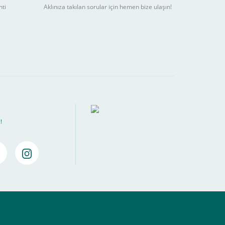
nti
Aklınıza takılan sorular için hemen bize ulaşın!
ebilir
) kadar alışverişlerinizi tamamlayabilirsiniz.
!
amamlayabilirsiniz ,
Bankalara Göre Taksit Tablosu