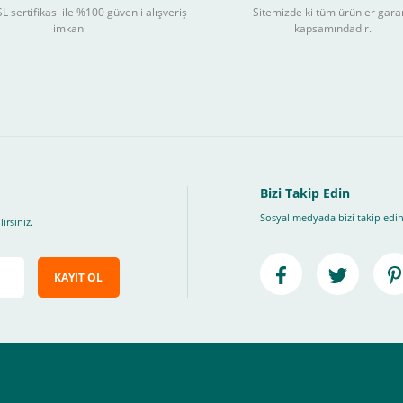
L sertifikası ile %100 güvenli alışveriş
Sitemizde ki tüm ürünler gara
3
imkanı
kapsamındadır.
ları takip ederek peşin fiyatına
taksite (
Taksit seçenekleri bankaya göre değiş
, Üye Olmadan Bu Ödeme Sistemini Kullanamıyorsunuz.
" ödeme türünü seçiniz.
ip, "Siparişi Tamamla" butonuna basınız.
Bizi Takip Edin
Sosyal medyada bizi takip edin
irsiniz.
KAYIT OL
e ileteceğimiz link üzerinden tıklayarak 3D Secure güvenli ödeme ile ödemenizi t
iz , yoksa ödemeniz başarısız sonuçlanır.