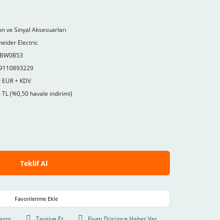
n ve Sinyal Aksesuarları
eider Electric
BW0B53
9110893229
0 EUR + KDV
 TL (%0,50 havale indirimi)
Teklif Al
aştır
Tavsiye Et
Fiyatı Düşünce Haber Ver