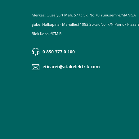
Merkez: Güzelyurt Mah. 5775 Sk. No:70 Yunusemre/MANİSA
Şube: Halkapınar Mahallesi 1082 Sokak No: 7/N Pamuk Plaza 
Blok Konak/İZMİR
0 850 377 0 100
eticaret@atakelektrik.com