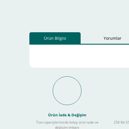
Ürün Bilgisi
Yorumlar
Schneider Electric Sa
Kullanılır ?
Ürün İade & Değişim
Tüm siparişlerinizde kolay ürün iade ve
256 Bit SS
değişim imkanı
Sitemizden yapacağınız tüm alışverişlerde aşağıdaki adım