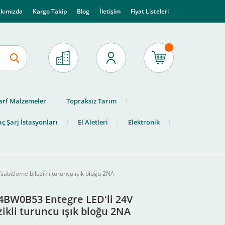
kımızda
Kargo Takip
Blog
İletişim
Fiyat Listeleri
arf Malzemeler
Topraksız Tarım
ç Şarj İstasyonları
El Aletleri
Elektronik
abitleme bilezikli turuncu ışık bloğu 2NA
B4BW0B53 Entegre LED'li 24V
ikli turuncu ışık bloğu 2NA