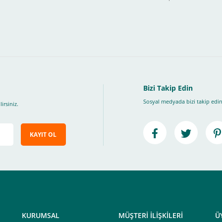
, Üye Olmadan Bu Ödeme Sistemini Kullanamıyorsunuz.
" ödeme türünü seçiniz.
ip, "Siparişi Tamamla" butonuna basınız.
Bizi Takip Edin
Sosyal medyada bizi takip edin
irsiniz.
KAYIT OL
e ileteceğimiz link üzerinden tıklayarak 3D Secure güvenli ödeme ile ödemenizi t
iz , yoksa ödemeniz başarısız sonuçlanır.
elektrik.com adresi üzerinden bizlerle iletişime geçebilirsiniz.
KURUMSAL
MÜŞTERİ İLİŞKİLERİ
Ü