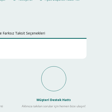
 Farksız Taksit Seçenekleri
it Ödeme İmkanı Nasıl
Müşteri Destek Hattı
nti
Aklınıza takılan sorular için hemen bize ulaşın!
ebilir
) kadar alışverişlerinizi tamamlayabilirsiniz.