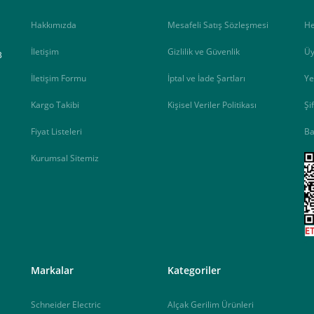
Hakkımızda
Mesafeli Satış Sözleşmesi
H
İletişim
Gizlilik ve Güvenlik
Üy
B
İletişim Formu
İptal ve İade Şartları
Ye
Kargo Takibi
Kişisel Veriler Politikası
Şi
Fiyat Listeleri
Ba
Kurumsal Sitemiz
<
Markalar
Kategoriler
Schneider Electric
Alçak Gerilim Ürünleri