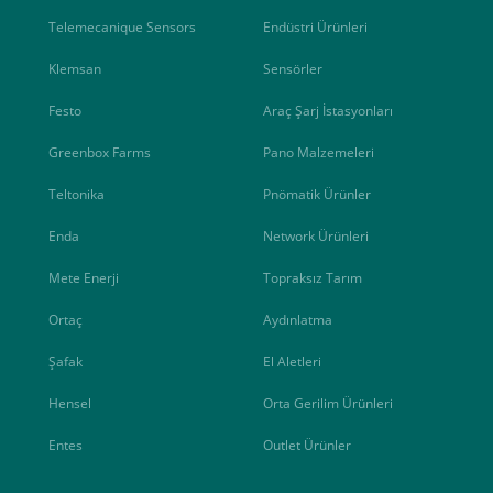
Telemecanique Sensors
Endüstri Ürünleri
Klemsan
Sensörler
Festo
Araç Şarj İstasyonları
Greenbox Farms
Pano Malzemeleri
Teltonika
Pnömatik Ürünler
Enda
Network Ürünleri
Mete Enerji
Topraksız Tarım
Ortaç
Aydınlatma
Şafak
El Aletleri
Hensel
Orta Gerilim Ürünleri
Entes
Outlet Ürünler