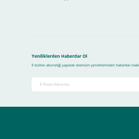
Yapmanız gereken adımlar sırasıyla aşağıdaki gibidir;
1- İlk önce sitemize üye olmanız gerekiyor(
zorunludur
) 
2-Ödeme seçenekleri kısmından "
Sanal POS Kredi Kartı
3-Bu kısımda bize iletmek istediğiniz bir not varsa ekley
Yeniliklerden Haberdar Ol
E-bülten aboneliği yaparak sitemizin yeniliklerinden haberdar olabil
4-Son olarak siparişi vermiş olduğunuz e-posta adresiniz
Ekranda Çıkacaktır
.
Lütfen bunlara uygun bir sekilde ödemenizi gerçekleştirin
Destek almak istediğiniz bir konu olduğunda eticaret@atak