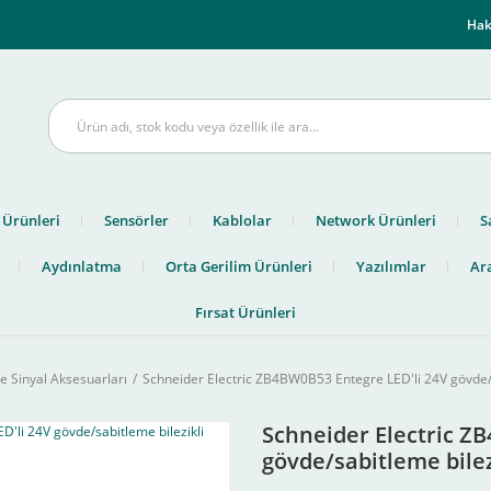
m
Hak
 Ürünleri
Sensörler
Kablolar
Network Ürünleri
S
Aydınlatma
Orta Gerilim Ürünleri
Yazılımlar
Ara
Fırsat Ürünleri
e Sinyal Aksesuarları
Schneider Electric ZB4BW0B53 Entegre LED'li 24V gövde/s
Schneider Electric Z
gövde/sabitleme bilez