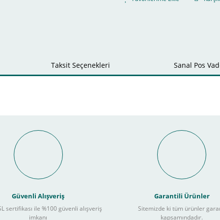
Taksit Seçenekleri
Sanal Pos Vade
Bu ürüne ilk yorumu siz yapın!
nal POS ile Vade Farksız Taks
Yorum Yaz
Güvenli Alışveriş
Garantili Ürünler
L sertifikası ile %100 güvenli alışveriş
Sitemizde ki tüm ürünler gara
3
imkanı
kapsamındadır.
ları takip ederek peşin fiyatına
taksite (
Taksit seçenekleri bankaya göre değiş