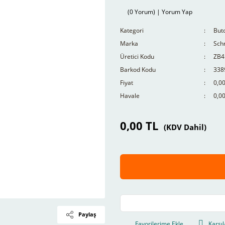
(0 Yorum) | Yorum Yap
Kategori
Buto
Marka
Schn
Üretici Kodu
ZB4
Barkod Kodu
338
Fiyat
0,0
Havale
0,00
0,00 TL
(KDV Dahil)
Paylaş
Karşıl