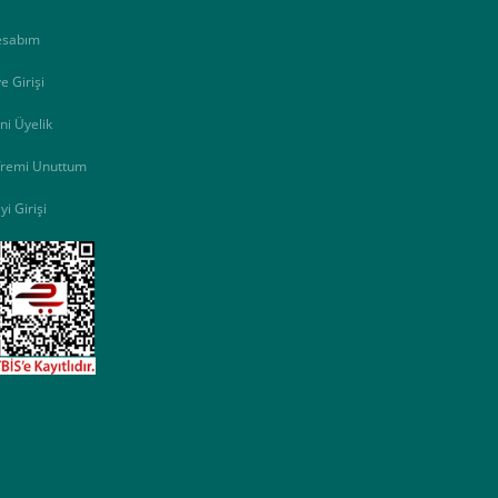
esabım
e Girişi
ni Üyelik
fremi Unuttum
yi Girişi