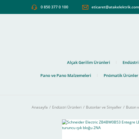
0 850 377 0 100
eticaret@atakelektrik.co
Alçak Gerilim Ürünleri
Endüstri
Pano ve Pano Malzemeleri
Pnömatik Ürünler
Anasayfa
Endüstri Ürünleri
Butonlar ve Sinyaller
Buton v