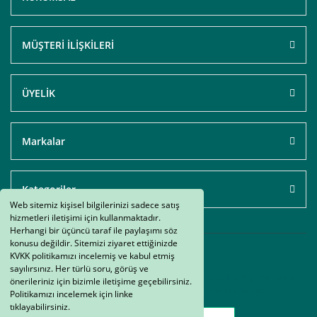
MÜŞTERİ İLİŞKİLERİ
ÜYELİK
Markalar
Kategoriler
Web sitemiz kişisel bilgilerinizi sadece satış
hizmetleri iletişimi için kullanmaktadır.
Herhangi bir üçüncü taraf ile paylaşımı söz
konusu değildir. Sitemizi ziyaret ettiğinizde
KVKK politikamızı incelemiş ve kabul etmiş
sayılırsınız. Her türlü soru, görüş ve
AtakMarket.com © bir Atak Elektrik Müh. Oto. San. ve Tic. A.Ş. markasıdır.
önerileriniz için bizimle iletişime geçebilirsiniz.
Kredi kartı bilgileri 256bit SSL sertifikası ile korunmaktadır.
Politikamızı incelemek için linke
tıklayabilirsiniz.