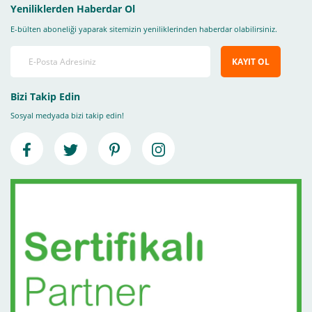
Yeniliklerden Haberdar Ol
E-bülten aboneliği yaparak sitemizin yeniliklerinden haberdar olabilirsiniz.
KAYIT OL
Bizi Takip Edin
Sosyal medyada bizi takip edin!