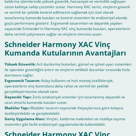
kaldırma işlemlerinde yüksek güvenlik, hassasiyet ve verimlilik sağlayan
üstün kaliteye sahip çözümler sunar. Harmony XAC serisi, vinçlerin güvenli
ve verimli bir şekilde kontrol edilmesini sağlamak için özel olarak
tasarlanmış kumanda kutuları ve kontrol sistemleri ile endüstriyel alanda
güçlü performans gösterir. Ergonomik tasarımları ve dayanıklı yapıları
sayesinde Schneider'in Harmony XAC vinç kumanda kutuları, operatörlerin
daha verimli çalışmasını sağlar ve vinçlerin ömrünü uzatır.
Schneider Harmony XAC Vinç
Kumanda Kutularının Avantajları
Yüksek Güvenlik:
Acil durdurma butonları, görsel ve işitsel uyarı sistemleri
ile operatör güvenliğini artırır ve vinçlerin tehlikeli durumlar sırasında hızla
durmasını sağlar.
Ergonomik Tasarım:
Kolay kullanım ve hızlı montaj özellikleriyle,
operatörlerin vinç kontrolünü daha rahat ve verimli bir şekilde
gerçekleştirmesine olanak tanır.
Dayanıklı Yapı:
Zorlu endüstriyel ortamlar için tasarlanmış dayanıklı ve
uzun ömürlü kumanda kutuları sunar.
Modüler Yapı:
Modüler tasarım sayesinde ihtiyaçlarınıza göre kolayca
özelleştirilebilir ve genişletilebilir.
Geniş Uygulama Alanı:
Vinçler, kaldırma makineleri ve mobilya taşıma
sistemleri gibi farklı endüstriyel uygulamalarda kullanılabilir.
Schneider Harmony XAC Vinç