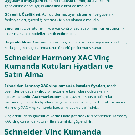
Uygulama İhtiyaçları:
Kumanda kutusunun vinç türü ve kontrol
gereksinimlerine uygun olmasına dikkat edilmelidir.
Güvenlik Özellikleri:
Acil durdurma, uyarı sistemleri ve güvenlik
fonksiyonları, güvenliği artırmak için ön planda olmalıdır.
Ergonomi:
Operatörlerin kolayca kontrol sağlayabilmesi için ergonomik
tasarıma sahip modeller tercih edilmelidir.
Dayanıklılık ve Koruma:
Toz ve su geçirmez koruma sağlayan modeller,
zorlu çalışma koşullarında uzun ömürlü performans sunar.
Schneider Harmony XAC Vinç
Kumanda Kutuları Fiyatları ve
Satın Alma
Schneider Harmony XAC vinç kumanda kutuları fiyatları
, model,
özellikler ve dayanıklılık gibi faktörlere bağlı olarak değişkenlik
göstermektedir.
Atakmarket.com
gibi güvenilir satış platformları
üzerinden, rekabetçi fiyatlarla ve güvenli ödeme seçenekleriyle Schneider
Harmony XAC vinç kumanda kutularını satın alabilirsiniz.
Vinçlerinizi daha güvenli ve verimli hale getirmek için Schneider Harmony
XAC vinç kumanda kutuları ile sisteminizi güçlendirin.
Schneider Vinç Kumanda