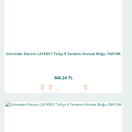
Schneider Electric LA1KN11 TeSys K Yardımcı Kontak Bloğu 1NA1NK
366,24 TL