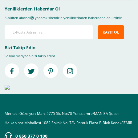
Yeniliklerden Haberdar Ol
E-bülten aboneliği yaparak sitemizin yeniliklerinden haberdar olabilirsiniz.
KAYIT OL
Bizi Takip Edin
Sosyal medyada bizi takip edin!
Merkez: Güzelyurt Mah. 5775 Sk. No:70 Yunusemre/MANİSA Şube:
Halkapınar Mahallesi 1082 Sokak No: 7/N Pamuk Plaza B Blok Konak/İZMİR
0 850 377 0 100