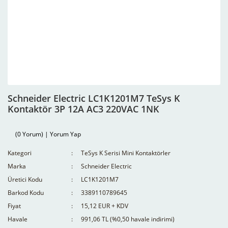
Schneider Electric LC1K1201M7 TeSys K
Kontaktör 3P 12A AC3 220VAC 1NK
(0 Yorum) | Yorum Yap
Kategori
TeSys K Serisi Mini Kontaktörler
Marka
Schneider Electric
Üretici Kodu
LC1K1201M7
Barkod Kodu
3389110789645
Fiyat
15,12 EUR + KDV
Havale
991,06 TL (%0,50 havale indirimi)