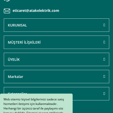
eticaret@atakelektrik.com
KURUMSAL
MÜŞTERİ İLİŞKİLERİ
ÜYELİK
Markalar
Kategoriler
Web sitemiz kişisel bilgilerinizi sadece satış
hizmetleri iletişimi için kullanmaktadır.
Herhangi bir üçüncü taraf ile paylaşımı söz
konusu değildir. Sitemizi ziyaret ettiğinizde