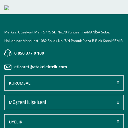
Merkez: Güzelyurt Mah. 5775 Sk. No:70 Yunusemre/MANİSA Şube:
Halkapınar Mahallesi 1082 Sokak No: 7/N Pamuk Plaza B Blok Konak/İZMİR
0 850 377 0 100
eticaret@atakelektrik.com
KURUMSAL
MÜŞTERİ İLİŞKİLERİ
ÜYELİK