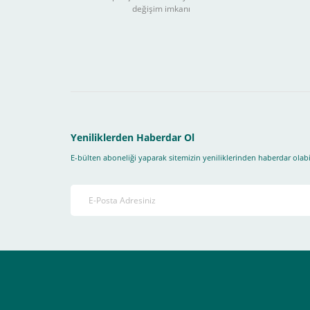
değişim imkanı
Sitemizden yapacağınız tüm alışverişlerde aşağıdaki adım
Yapmanız gereken adımlar sırasıyla aşağıdaki gibidir;
1- İlk önce sitemize üye olmanız gerekiyor(
zorunludur
) 
2-Ödeme seçenekleri kısmından "
Sanal POS Kredi Kartı
3-Bu kısımda bize iletmek istediğiniz bir not varsa ekley
Yeniliklerden Haberdar Ol
E-bülten aboneliği yaparak sitemizin yeniliklerinden haberdar olabil
4-Son olarak siparişi vermiş olduğunuz e-posta adresiniz
Ekranda Çıkacaktır
.
Lütfen bunlara uygun bir sekilde ödemenizi gerçekleştirin
Destek almak istediğiniz bir konu olduğunda eticaret@atak