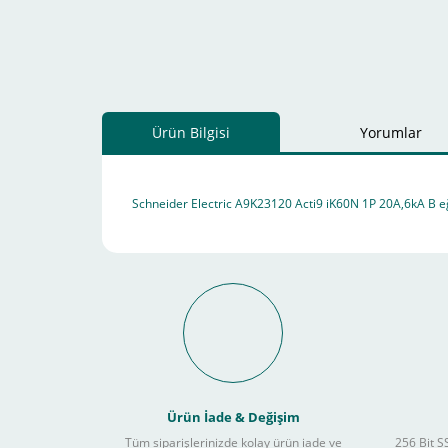
Ürün Bilgisi
Yorumlar
Schneider Electric A9K23120 Acti9 iK60N 1P 20A,6kA B e
Schneider Electric Sa
Kullanılır ?
Ürün İade & Değişim
Tüm siparişlerinizde kolay ürün iade ve
256 Bit SS