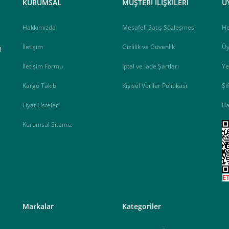
KURUMSAL
MÜŞTERİ İLİŞKİLERİ
Ü
Hakkımızda
Mesafeli Satış Sözleşmesi
H
İletişim
Gizlilik ve Güvenlik
Üy
B
İletişim Formu
İptal ve İade Şartları
Ye
Kargo Takibi
Kişisel Veriler Politikası
Şi
Fiyat Listeleri
Ba
Kurumsal Sitemiz
<
Markalar
Kategoriler