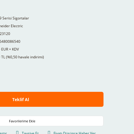
9 Serisi Sigortalar
eider Electric
23120
6480086540
0 EUR + KDV
 TL (%0,50 havale indirimi)
Teklif Al
aştır
Tavsiye Et
Fiyatı Düşünce Haber Ver