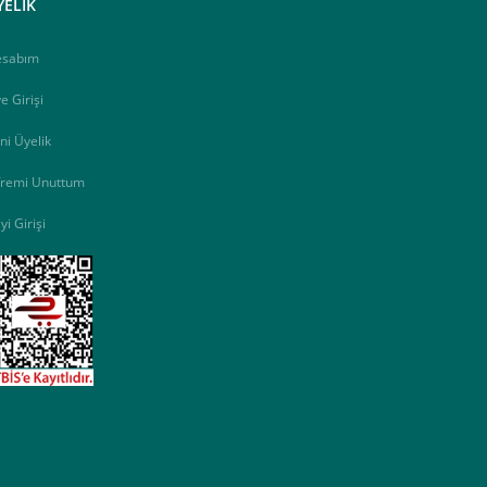
YELİK
esabım
e Girişi
ni Üyelik
fremi Unuttum
yi Girişi