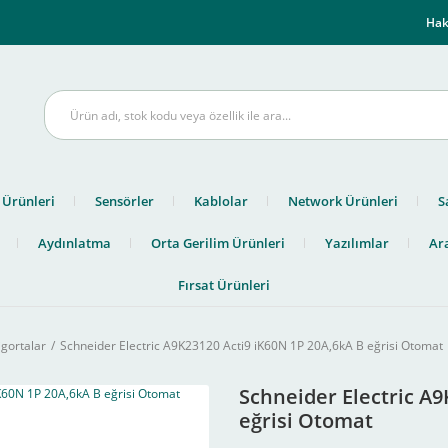
m
Hak
 Ürünleri
Sensörler
Kablolar
Network Ürünleri
S
Aydınlatma
Orta Gerilim Ürünleri
Yazılımlar
Ara
Fırsat Ürünleri
igortalar
Schneider Electric A9K23120 Acti9 iK60N 1P 20A,6kA B eğrisi Otomat
Schneider Electric A9
eğrisi Otomat