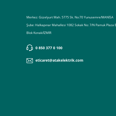
Merkez: Güzelyurt Mah. 5775 Sk. No:70 Yunusemre/MANİSA
Şube: Halkapınar Mahallesi 1082 Sokak No: 7/N Pamuk Plaza 
Blok Konak/İZMİR
0 850 377 0 100
eticaret@atakelektrik.com