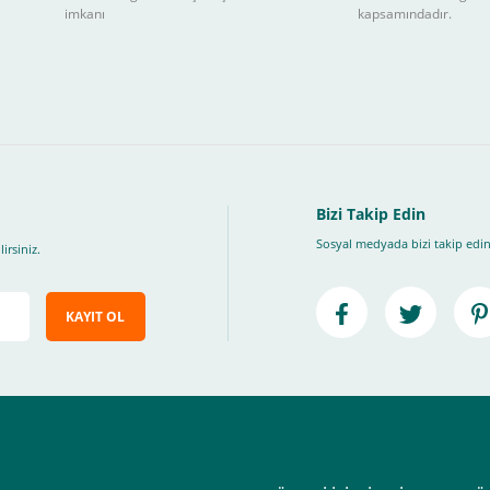
3
imkanı
kapsamındadır.
ları takip ederek peşin fiyatına
taksite (
Taksit seçenekleri bankaya göre değiş
, Üye Olmadan Bu Ödeme Sistemini Kullanamıyorsunuz.
" ödeme türünü seçiniz.
ip, "Siparişi Tamamla" butonuna basınız.
Bizi Takip Edin
Sosyal medyada bizi takip edin
irsiniz.
KAYIT OL
e ileteceğimiz link üzerinden tıklayarak 3D Secure güvenli ödeme ile ödemenizi t
iz , yoksa ödemeniz başarısız sonuçlanır.
elektrik.com adresi üzerinden bizlerle iletişime geçebilirsiniz.