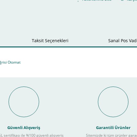
Taksit Seçenekleri
Sanal Pos Vade
ğrisi Otomat
Bu ürüne ilk yorumu siz yapın!
nal POS ile Vade Farksız Taks
Yorum Yaz
Güvenli Alışveriş
Garantili Ürünler
L sertifikası ile %100 güvenli alışveriş
Sitemizde ki tüm ürünler gara