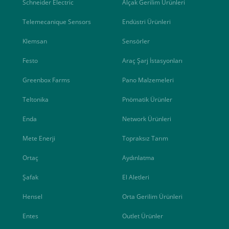
Schneider Electric
Alçak Gerilim Ürünleri
Telemecanique Sensors
Endüstri Ürünleri
Klemsan
Sensörler
Festo
Araç Şarj İstasyonları
Greenbox Farms
Pano Malzemeleri
Teltonika
Pnömatik Ürünler
Enda
Network Ürünleri
Mete Enerji
Topraksız Tarım
Ortaç
Aydınlatma
Şafak
El Aletleri
Hensel
Orta Gerilim Ürünleri
Entes
Outlet Ürünler