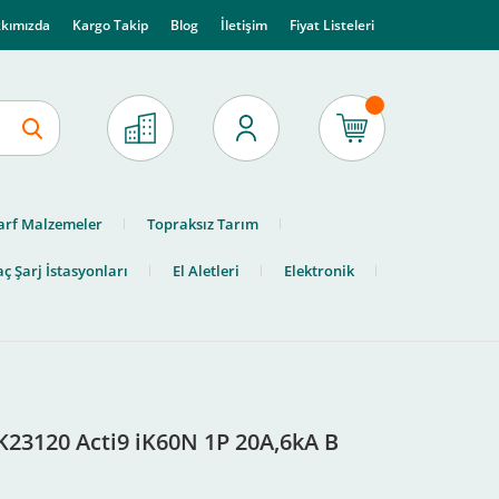
kımızda
Kargo Takip
Blog
İletişim
Fiyat Listeleri
arf Malzemeler
Topraksız Tarım
ç Şarj İstasyonları
El Aletleri
Elektronik
K23120 Acti9 iK60N 1P 20A,6kA B