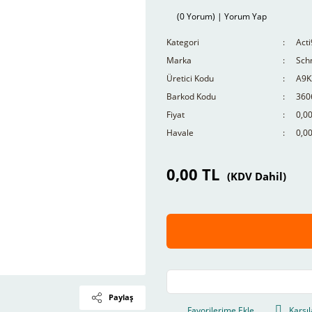
(0 Yorum) | Yorum Yap
Kategori
Acti
Marka
Schn
Üretici Kodu
A9K
Barkod Kodu
360
Fiyat
0,0
Havale
0,00
0,00 TL
(KDV Dahil)
Paylaş
Karşıl