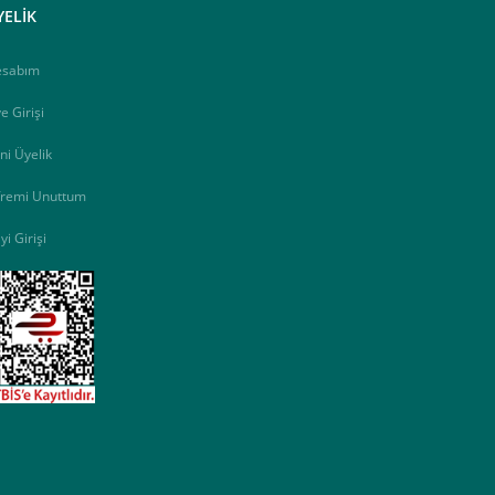
YELİK
esabım
e Girişi
ni Üyelik
fremi Unuttum
yi Girişi