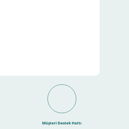
it Ödeme İmkanı Nasıl
Müşteri Destek Hattı