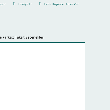
aştır
Tavsiye Et
Fiyatı Düşünce Haber Ver
 Farksız Taksit Seçenekleri