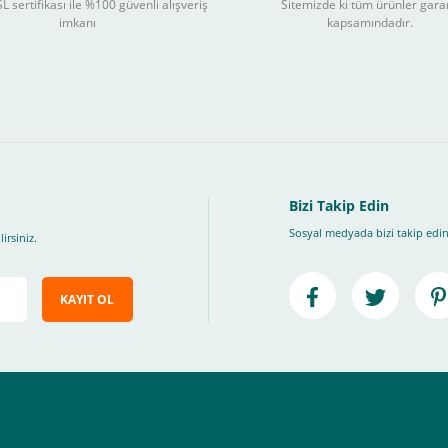
L sertifikası ile %100 güvenli alışveriş
Sitemizde ki tüm ürünler gara
3
imkanı
kapsamındadır.
ları takip ederek peşin fiyatına
taksite (
Taksit seçenekleri bankaya göre değiş
, Üye Olmadan Bu Ödeme Sistemini Kullanamıyorsunuz.
" ödeme türünü seçiniz.
ip, "Siparişi Tamamla" butonuna basınız.
Bizi Takip Edin
Sosyal medyada bizi takip edin
irsiniz.
KAYIT OL
e ileteceğimiz link üzerinden tıklayarak 3D Secure güvenli ödeme ile ödemenizi t
iz , yoksa ödemeniz başarısız sonuçlanır.
elektrik.com adresi üzerinden bizlerle iletişime geçebilirsiniz.