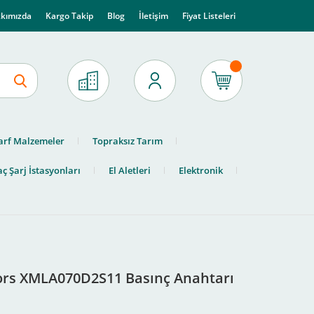
kımızda
Kargo Takip
Blog
İletişim
Fiyat Listeleri
arf Malzemeler
Topraksız Tarım
ç Şarj İstasyonları
El Aletleri
Elektronik
rs XMLA070D2S11 Basınç Anahtarı