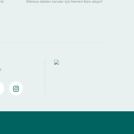
nti
Aklınıza takılan sorular için hemen bize ulaşın!
ebilir
) kadar alışverişlerinizi tamamlayabilirsiniz.
!
amamlayabilirsiniz ,
Bankalara Göre Taksit Tablosu