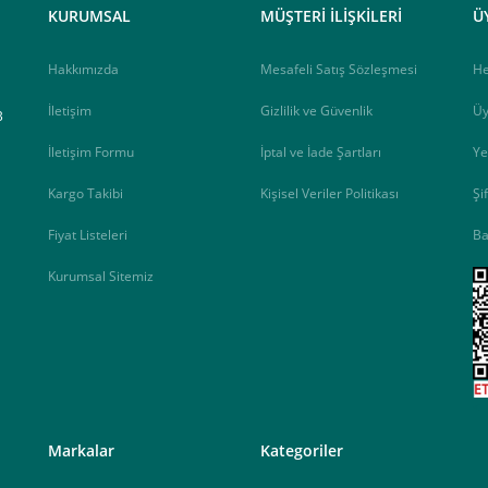
KURUMSAL
MÜŞTERİ İLİŞKİLERİ
Ü
Hakkımızda
Mesafeli Satış Sözleşmesi
H
İletişim
Gizlilik ve Güvenlik
Üy
B
İletişim Formu
İptal ve İade Şartları
Ye
Kargo Takibi
Kişisel Veriler Politikası
Şi
Fiyat Listeleri
Ba
Kurumsal Sitemiz
<
Markalar
Kategoriler