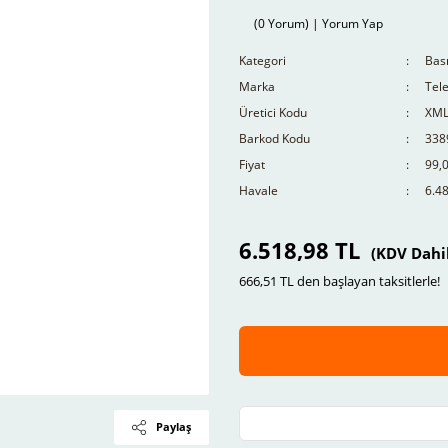
(0 Yorum) | Yorum Yap
Kategori
Bası
Marka
Tel
Üretici Kodu
XML
Barkod Kodu
338
Fiyat
99,
Havale
6.48
6.518,98 TL
(KDV Dahi
666,51 TL den başlayan taksitlerle!
Paylaş