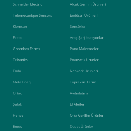
Schneider Electric
Alçak Gerilim Ürünleri
Telemecanique Sensors
Endüstri Ürünleri
Klemsan
Sensörler
Festo
Araç Şarj İstasyonları
Greenbox Farms
Pano Malzemeleri
Teltonika
Pnömatik Ürünler
Enda
Network Ürünleri
Mete Enerji
Topraksız Tarım
Ortaç
Aydınlatma
Şafak
El Aletleri
Hensel
Orta Gerilim Ürünleri
Entes
Outlet Ürünler