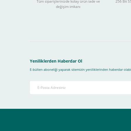
Tüm siparişlerinizde kolay ürün iade ve
256 Bit SS
değişim imkanı
Sitemizden yapacağınız tüm alışverişlerde aşağıdaki adım
Yapmanız gereken adımlar sırasıyla aşağıdaki gibidir;
1- İlk önce sitemize üye olmanız gerekiyor(
zorunludur
) 
2-Ödeme seçenekleri kısmından "
Sanal POS Kredi Kartı
3-Bu kısımda bize iletmek istediğiniz bir not varsa ekley
Yeniliklerden Haberdar Ol
E-bülten aboneliği yaparak sitemizin yeniliklerinden haberdar olabil
4-Son olarak siparişi vermiş olduğunuz e-posta adresiniz
Ekranda Çıkacaktır
.
Lütfen bunlara uygun bir sekilde ödemenizi gerçekleştirin
Destek almak istediğiniz bir konu olduğunda eticaret@atak