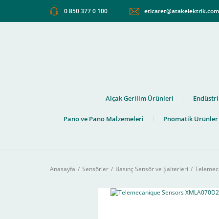
0 850 377 0 100
eticaret@atakelektrik.co
Alçak Gerilim Ürünleri
Endüstri
Pano ve Pano Malzemeleri
Pnömatik Ürünler
Anasayfa
Sensörler
Basınç Sensör ve Şalterleri
Telemec