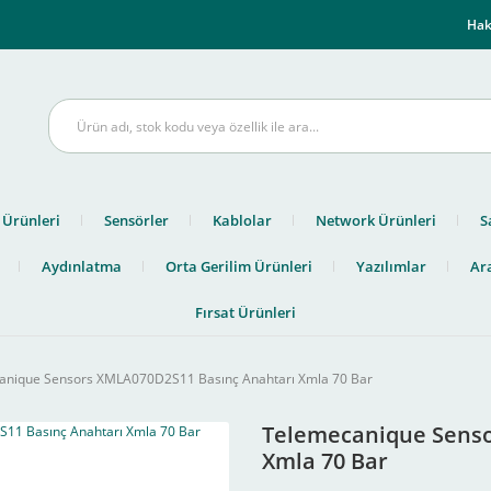
m
Hak
 Ürünleri
Sensörler
Kablolar
Network Ürünleri
S
Aydınlatma
Orta Gerilim Ürünleri
Yazılımlar
Ara
Fırsat Ürünleri
anique Sensors XMLA070D2S11 Basınç Anahtarı Xmla 70 Bar
Telemecanique Senso
Xmla 70 Bar