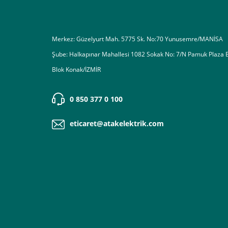
Merkez: Güzelyurt Mah. 5775 Sk. No:70 Yunusemre/MANİSA
Şube: Halkapınar Mahallesi 1082 Sokak No: 7/N Pamuk Plaza 
Blok Konak/İZMİR
0 850 377 0 100
eticaret@atakelektrik.com