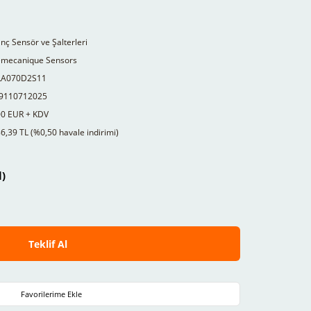
nç Sensör ve Şalterleri
emecanique Sensors
A070D2S11
9110712025
00 EUR + KDV
6,39 TL (%0,50 havale indirimi)
l)
Teklif Al