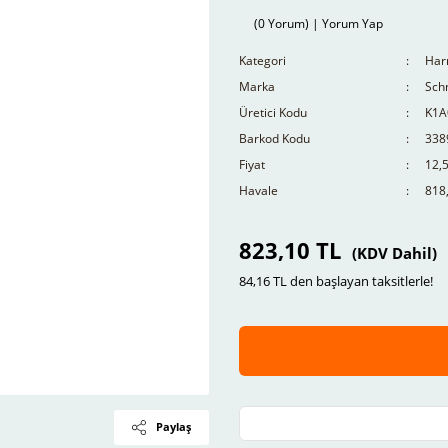
(0 Yorum) | Yorum Yap
Kategori
Harm
Marka
Schn
Üretici Kodu
K1A
Barkod Kodu
338
Fiyat
12,
Havale
818,
823,10 TL
(KDV Dahil)
84,16 TL den başlayan taksitlerle!
Paylaş