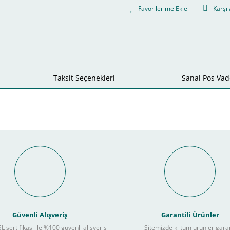
Karşıl
Taksit Seçenekleri
Sanal Pos Vade
Bu ürüne ilk yorumu siz yapın!
nal POS ile Vade Farksız Taks
Yorum Yaz
Güvenli Alışveriş
Garantili Ürünler
L sertifikası ile %100 güvenli alışveriş
Sitemizde ki tüm ürünler gara