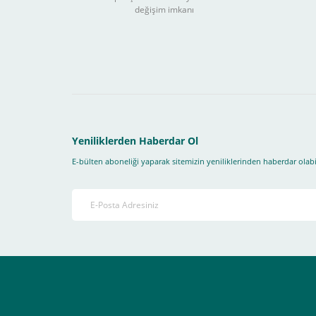
değişim imkanı
Sitemizden yapacağınız tüm alışverişlerde aşağıdaki adım
Yapmanız gereken adımlar sırasıyla aşağıdaki gibidir;
1- İlk önce sitemize üye olmanız gerekiyor(
zorunludur
) 
2-Ödeme seçenekleri kısmından "
Sanal POS Kredi Kartı
3-Bu kısımda bize iletmek istediğiniz bir not varsa ekley
Yeniliklerden Haberdar Ol
E-bülten aboneliği yaparak sitemizin yeniliklerinden haberdar olabil
4-Son olarak siparişi vermiş olduğunuz e-posta adresiniz
Ekranda Çıkacaktır
.
Lütfen bunlara uygun bir sekilde ödemenizi gerçekleştirin
Destek almak istediğiniz bir konu olduğunda eticaret@atak