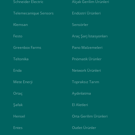
Schneider Electric
Alçak Gerilim Ürünleri
Telemecanique Sensors
Endüstri Ürünleri
Klemsan
Sensörler
Festo
Araç Şarj İstasyonları
Greenbox Farms
Pano Malzemeleri
Teltonika
Pnömatik Ürünler
Enda
Network Ürünleri
Mete Enerji
Topraksız Tarım
Ortaç
Aydınlatma
Şafak
El Aletleri
Hensel
Orta Gerilim Ürünleri
Entes
Outlet Ürünler