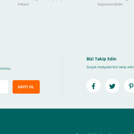
3
imkanı
kapsamındadır.
ları takip ederek peşin fiyatına
taksite (
Taksit seçenekleri bankaya göre değiş
, Üye Olmadan Bu Ödeme Sistemini Kullanamıyorsunuz.
" ödeme türünü seçiniz.
ip, "Siparişi Tamamla" butonuna basınız.
Bizi Takip Edin
Sosyal medyada bizi takip edin
irsiniz.
KAYIT OL
e ileteceğimiz link üzerinden tıklayarak 3D Secure güvenli ödeme ile ödemenizi t
iz , yoksa ödemeniz başarısız sonuçlanır.
elektrik.com adresi üzerinden bizlerle iletişime geçebilirsiniz.