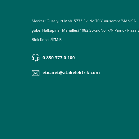
Merkez: Güzelyurt Mah. 5775 Sk. No:70 Yunusemre/MANİSA
Şube: Halkapınar Mahallesi 1082 Sokak No: 7/N Pamuk Plaza 
Blok Konak/İZMİR
0 850 377 0 100
eticaret@atakelektrik.com