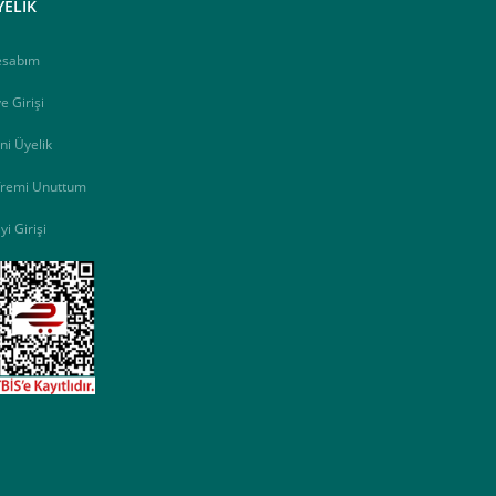
YELİK
esabım
e Girişi
ni Üyelik
fremi Unuttum
yi Girişi