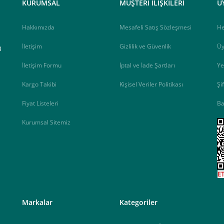
KURUMSAL
MÜŞTERİ İLİŞKİLERİ
Ü
Hakkımızda
Mesafeli Satış Sözleşmesi
H
İletişim
Gizlilik ve Güvenlik
Üy
B
İletişim Formu
İptal ve İade Şartları
Ye
Kargo Takibi
Kişisel Veriler Politikası
Şi
Fiyat Listeleri
Ba
Kurumsal Sitemiz
<
Markalar
Kategoriler