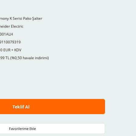
ony K Serisi Pako Şalter
eider Electric
001ALH
9110079319
50 EUR + KDV
99 TL (%0,50 havale indirimi)
Teklif Al