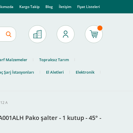
kımızda
Kargo Takip
Blog
İletişim
Fiyat Listeleri
arf Malzemeler
Topraksız Tarım
ç Şarj İstasyonları
El Aletleri
Elektronik
 12 A
001ALH Pako şalter - 1 kutup - 45° -