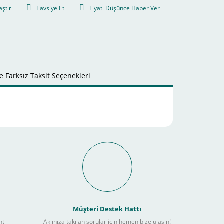
aştır
Tavsiye Et
Fiyatı Düşünce Haber Ver
 Farksız Taksit Seçenekleri
it Ödeme İmkanı Nasıl
Müşteri Destek Hattı
nti
Aklınıza takılan sorular için hemen bize ulaşın!