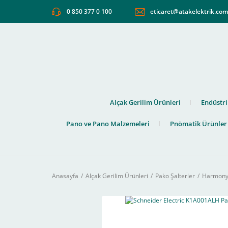
0 850 377 0 100
eticaret@atakelektrik.co
Alçak Gerilim Ürünleri
Endüstri
Pano ve Pano Malzemeleri
Pnömatik Ürünler
Anasayfa
Alçak Gerilim Ürünleri
Pako Şalterler
Harmony 