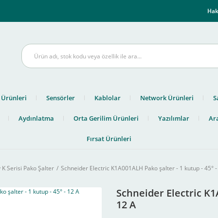
m
Hak
 Ürünleri
Sensörler
Kablolar
Network Ürünleri
S
Aydınlatma
Orta Gerilim Ürünleri
Yazılımlar
Ara
Fırsat Ürünleri
K Serisi Pako Şalter
Schneider Electric K1A001ALH Pako şalter - 1 kutup - 45° -
Schneider Electric K1A
12 A