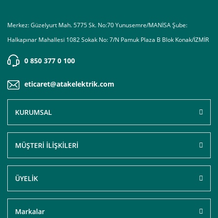
Merkez: Güzelyurt Mah. 5775 Sk. No:70 Yunusemre/MANİSA Şube:
Halkapınar Mahallesi 1082 Sokak No: 7/N Pamuk Plaza B Blok Konak/İZMİR
0 850 377 0 100
eticaret@atakelektrik.com
KURUMSAL
MÜŞTERİ İLİŞKİLERİ
ÜYELİK
Markalar