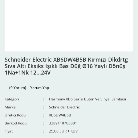
Schneider Electric XB6DW4B5B Kırmızı Dikdrtg
Sıva Altı Eksiks Işıklı Bas Düğ Ø16 Yaylı Dönüş
1Na+1Nk 12...24V
(0 Yorum) | Yorum Yap
Kategori
Harmony XB6 Serisi Buton Ve Sinyal Lambası
Marka
Schneider Electric
Üretici Kodu
XB6DW4B5B
Barkod Kodu
3389110763881
Fiyat
25,08 EUR + KDV